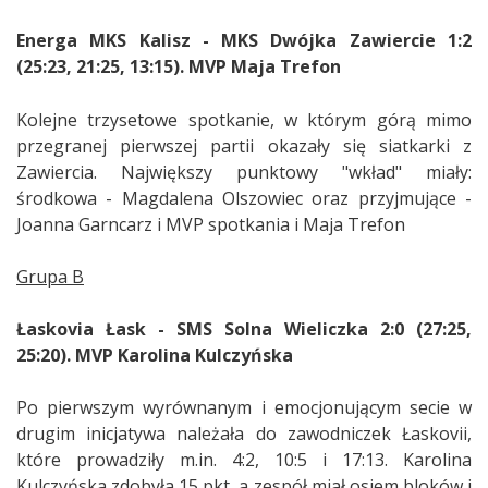
Energa MKS Kalisz -
MKS Dwójka Zawiercie 1:2
(25:23, 21:25, 13:15). MVP Maja Trefon
Kolejne trzysetowe spotkanie, w którym górą mimo
przegranej pierwszej partii okazały się siatkarki z
Zawiercia. Największy punktowy "wkład" miały:
środkowa - Magdalena Olszowiec oraz przyjmujące -
Joanna Garncarz i MVP spotkania i Maja Trefon
Grupa B
Łaskovia Łask - SMS Solna Wieliczka 2:0 (27:25,
25:20). MVP Karolina Kulczyńska
Po pierwszym wyrównanym i emocjonującym secie w
drugim inicjatywa należała do zawodniczek Łaskovii,
które prowadziły m.in. 4:2, 10:5 i 17:13. Karolina
Kulczyńska zdobyła 15 pkt, a zespół miał osiem bloków i