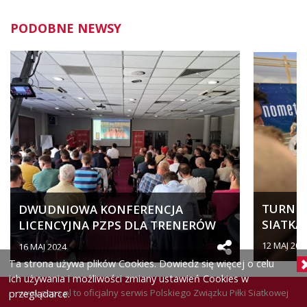
PODOBNE NEWSY
TURNIEJ
DWUDNIOWA KONFERENCJA
SIATKA
LICENCYJNA PZPS DLA TRENERÓW
SPORTO
SZCZEBLA...
12 MAJ 202
16 MAJ 2024
Ta strona używa plików Cookies. Dowiedz się więcej o celu
ich używania i możliwości zmiany ustawień Cookies w
www.pzps.pl
to oficjalny serwis Polskiego Związku Piłki Siatkowej
przeglądarce.