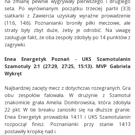
na zmianę pewnie wygrywały pierwszego i drugiego
seta. Po wyrównanym początku trzeciej partii (3:3)
siatkarki z Zawiercia uzyskały wyraźne prowadzenie
(11:6, 14:6). Poznanianki broniły piłki meczowe, ale
straty były zbyt duże, żeby je odrobić. Na uwagę
zasługuje fakt, że oba zespoły zdobyły po 14 punktów z
zagrywki.
Enea Energetyk Poznań - UKS Szamotulanin
Szamotuły 2:1 (27:29, 27:25, 15:13). MVP Gabriela
Wykręt
Najbardziej zacięty mecz z dotychczas rozegranych. Gra
obu zespołów falowała. W drużynie z Szamotuł
znakomicie grała Amelia Dombrowska, która zdobyła
22 pkt. W tie breaku zanosiło się na dłuższe granie.
Enea Energetyk prowadziła 14:11 i UKS Szamotulanin
rozpoczął finisz. Poznanianki przy stanie 14:13
postawiły kropkę nad i.