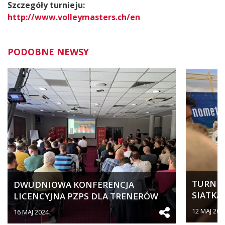
Szczegóły turnieju:
http://www.volleymasters.ch/en
PODOBNE NEWSY
TURNIEJ
DWUDNIOWA KONFERENCJA
SIATKA
LICENCYJNA PZPS DLA TRENERÓW
SPORTO
SZCZEBLA...
12 MAJ 202
16 MAJ 2024