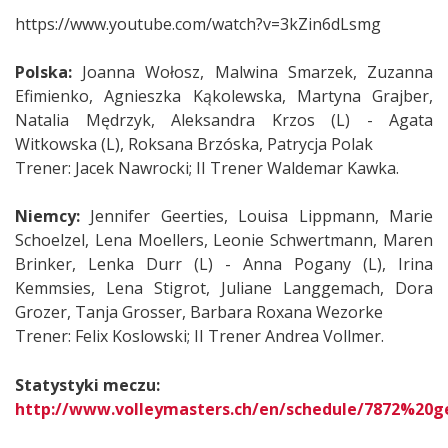
https://www.youtube.com/watch?v=3kZin6dLsmg
Polska:
Joanna Wołosz, Malwina Smarzek, Zuzanna
Efimienko, Agnieszka Kąkolewska, Martyna Grajber,
Natalia Mędrzyk, Aleksandra Krzos (L) - Agata
Witkowska (L), Roksana Brzóska, Patrycja Polak
Trener: Jacek Nawrocki; II Trener Waldemar Kawka.
Niemcy:
Jennifer Geerties, Louisa Lippmann, Marie
Schoelzel, Lena Moellers, Leonie Schwertmann, Maren
Brinker, Lenka Durr (L) - Anna Pogany (L), Irina
Kemmsies, Lena Stigrot, Juliane Langgemach, Dora
Grozer, Tanja Grosser, Barbara Roxana Wezorke
Trener: Felix Koslowski; II Trener Andrea Vollmer.
Statystyki meczu:
http://www.volleymasters.ch/en/schedule/7872%20