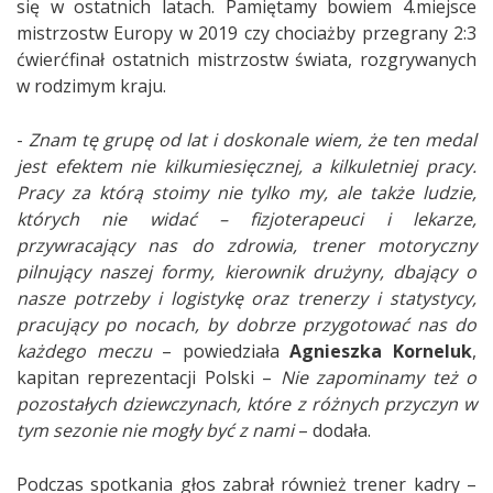
się w ostatnich latach. Pamiętamy bowiem 4.miejsce
mistrzostw Europy w 2019 czy chociażby przegrany 2:3
ćwierćfinał ostatnich mistrzostw świata, rozgrywanych
w rodzimym kraju.
-
Znam tę grupę od lat i doskonale wiem, że ten medal
jest efektem nie kilkumiesięcznej, a kilkuletniej pracy.
Pracy za którą stoimy nie tylko my, ale także ludzie,
których nie widać – fizjoterapeuci i lekarze,
przywracający nas do zdrowia, trener motoryczny
pilnujący naszej formy, kierownik drużyny, dbający o
nasze potrzeby i logistykę oraz trenerzy i statystycy,
pracujący po nocach, by dobrze przygotować nas do
każdego meczu
– powiedziała
Agnieszka Korneluk
,
kapitan reprezentacji Polski –
Nie zapominamy też o
pozostałych dziewczynach, które z różnych przyczyn w
tym sezonie nie mogły być z nami
– dodała.
Podczas spotkania głos zabrał również trener kadry –