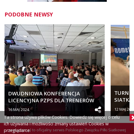
PODOBNE NEWSY
TURNIEJ
DWUDNIOWA KONFERENCJA
SIATKA
LICENCYJNA PZPS DLA TRENERÓW
SPORTO
SZCZEBLA...
12 MAJ 202
16 MAJ 2024
Ta strona używa plików Cookies. Dowiedz się więcej o celu
ich używania i możliwości zmiany ustawień Cookies w
www.pzps.pl
to oficjalny serwis Polskiego Związku Piłki Siatkowej
przeglądarce.