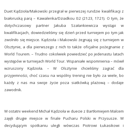
Duet Kądzioła/Makowski przegrał w pierwszej rundzie kwalifikacji z
białoruską parą – Kawalenka/Dziadkou 0:2 (21:23, 17:21). O tym, że
dotychczasowy partner Jakuba Szałankiewicza wystąpi w
kwalifikacjach, dowiedzieliśmy się dzień przed turniejem po tym jak
zwolniło się miejsce. Kądzioła i Makowski żegnają się z turniejem w
Olsztynie, a dla pierwszego z nich to także oficjalne pożegnanie z
World Tourem. – Trudno cokolwiek powiedzieć po jedenastu latach
występów w turniejach World Tour. Wspaniałe wspomnienia – mówił
wzruszony Kądzioła. – W Olsztynie chcieliśmy zagrać dla
przyjemności, choć czasu na wspólny trening nie było za wiele, bo
każdy z nas ma swoje życie poza siatkówką plażową – dodaje
zawodnik.
W ostatni weekend Michał Kądzioła w duecie z Bartłomiejem Malcem
zajęli drugie miejsce w finale Pucharu Polski w Przysusze. W
decydującym spotkaniu ulegli wówczas Piotrowi Łukasikowi i