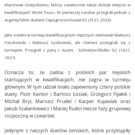
Marcinowi Ociepskiemu, którzy ostatecznie także dostali miejsce w
kwalifikacjach World Touru. W pierwszej rundzie przegrali jednak z
argentyńskim duetem Capogrosso/Azaad 0:2 (15:21, 20:22).
Jako ostatni w turnieju kwalifikacyjnym mężczyzn startowali Mateusz
Paszkowski i Mateusz Łysikowski, ale również pożegnali się z
turniejem. Przegrali z parą z Austrii - Schnetzer/Muller 0:2 (
14:21,
19:21).
Oznacza to, że żadna z polskich par męskich
startujących w kwalifikacjach, nie zagra w turnieju
głównym. W tym udział miało zapewniony cztery polskie
duety. Piotr Kantor i Bartosz Łosiak, Grzegorz Fijałek i
Michał Bryl, Mariusz Prudel i Kacper Kujawiak oraz
Jakub Szałankiewicz i Maciej Rudol mecze fazy grupowej
rozpoczną w czwartek.
Jedynym z naszych duetów żeńskich, które przystąpiły