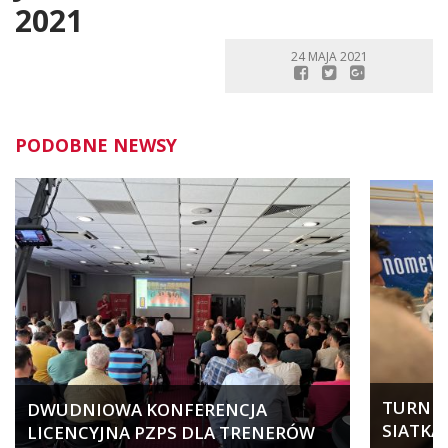
2021
24 MAJA 2021
PODOBNE NEWSY
TURNIEJ
DWUDNIOWA KONFERENCJA
SIATKA
LICENCYJNA PZPS DLA TRENERÓW