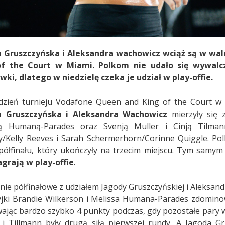
 Gruszczyńska i Aleksandra wachowicz wciąż są w wal
of the Court w Miami. Polkom nie udało się wywalc
wki, dlatego w niedzielę czeka je udział w play-offie.
dzień turnieju Vodafone Queen and King of the Court w 
a Gruszczyńska i Aleksandra Wachowicz
mierzyły się 
są Humaną-Parades oraz Svenją Muller i Cinją Tilma
y/Kelly Reeves i Sarah Schermerhorn/Corinne Quiggle. Polk
półfinału, który ukończyły na trzecim miejscu. Tym samy
agrają w play-offie
.
nie półfinałowe z udziałem Jagody Gruszczyńskiej i Aleksand
jki Brandie Wilkerson i Melissa Humana-Parades zdomino
ając bardzo szybko 4 punkty podczas, gdy pozostałe pary w
 i Tillmann były drugą siłą pierwszej rundy. A Jagoda G