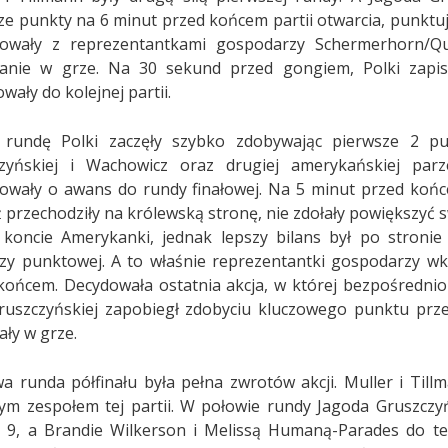
ze punkty na 6 minut przed końcem partii otwarcia, punktu
zowały z reprezentantkami gospodarzy Schermerhorn/Qu
anie w grze. Na 30 sekund przed gongiem, Polki zapis
ały do kolejnej partii.
rundę Polki zaczęły szybko zdobywając pierwsze 2 pun
zyńskiej i Wachowicz oraz drugiej amerykańskiej parz
zowały o awans do rundy finałowej. Na 5 minut przed końc
ż przechodziły na królewską stronę, nie zdołały powiększy
koncie Amerykanki, jednak lepszy bilans był po stronie P
zy punktowej. A to właśnie reprezentantki gospodarzy wk
końcem. Decydowała ostatnia akcja, w której bezpośrednio 
ruszczyńskiej zapobiegł zdobyciu kluczowego punktu prze
ały w grze.
wa runda półfinału była pełna zwrotów akcji. Muller i Til
ym zespołem tej partii. W połowie rundy Jagoda Gruszczy
 9, a Brandie Wilkerson i Melissą Humaną-Parades do t