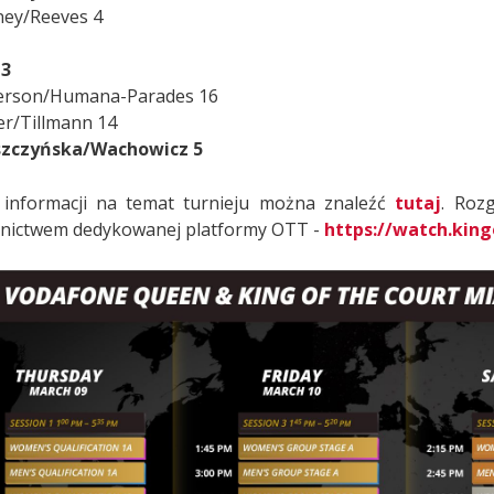
fney/Reeves 4
 3
kerson/Humana-Parades 16
ler/Tillmann 14
szczyńska/Wachowicz 5
 informacji na temat turnieju można znaleźć
tutaj
. Roz
nictwem dedykowanej platformy OTT -
https://watch.kin