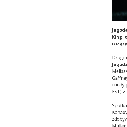
Jagoda
King 
rozgry
Drugi 
Jagod
Melis
Gaffne
rundy 
EST)
z
Spotka
Kanady
zdobyw
Muller