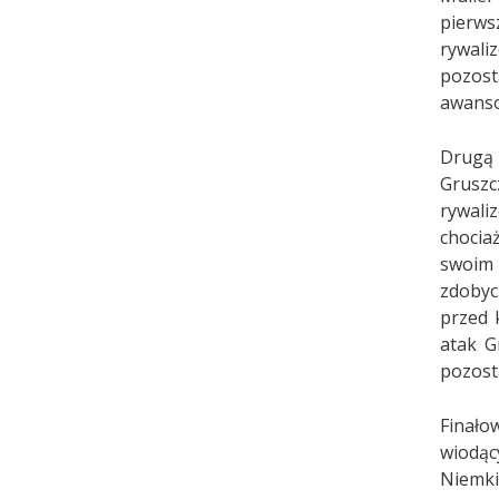
pierws
rywali
pozost
awansow
Drugą 
Gruszc
rywali
chocia
swoim 
zdobyc
przed 
atak G
pozost
Finało
wiodąc
Niemki