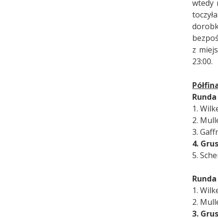
wtedy 
toczył
dorobk
bezpoś
z miej
23:00.
Półfin
Runda
1. Wil
2. Mull
3. Gaf
4. Gru
5. Sch
Runda
1. Wil
2. Mull
3. Gru