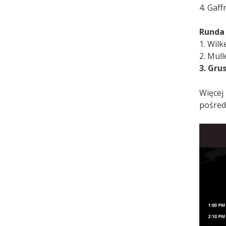
4. Gaf
Runda
1. Wil
2. Mul
3. Gru
Więcej
pośred