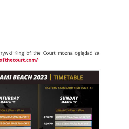
grywki King of the Court można oglądać za
gofthecourt.com/