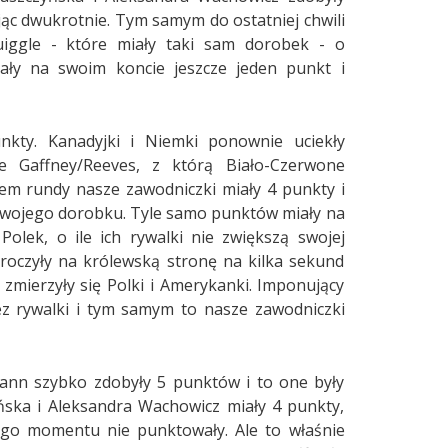
jąc dwukrotnie. Tym samym do ostatniej chwili
iggle - które miały taki sam dorobek - o
ały na swoim koncie jeszcze jeden punkt i
kty. Kanadyjki i Niemki ponownie uciekły
e Gaffney/Reeves, z którą Biało-Czerwone
em rundy nasze zawodniczki miały 4 punkty i
ć swojego dorobku. Tyle samo punktów miały na
olek, o ile ich rywalki nie zwiększą swojej
roczyły na królewską stronę na kilka sekund
zmierzyły się Polki i Amerykanki. Imponujący
z rywalki i tym samym to nasze zawodniczki
lmann szybko zdobyły 5 punktów i to one były
ńska i Aleksandra Wachowicz miały 4 punkty,
ego momentu nie punktowały. Ale to właśnie