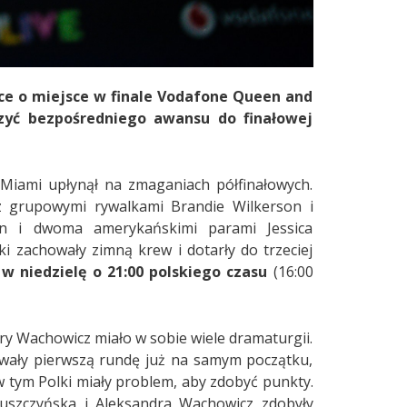
ce o miejsce w finale Vodafone Queen and
zyć bezpośredniego awansu do finałowej
Miami upłynął na zmaganiach półfinałowych.
z grupowymi rywalkami Brandie Wilkerson i
nn i dwoma amerykańskimi parami Jessica
i zachowały zimną krew i dotarły do trzeciej
m
w niedzielę o 21:00 polskiego czasu
(16:00
ry Wachowicz miało w sobie wiele dramaturgii.
wały pierwszą rundę już na samym początku,
 tym Polki miały problem, aby zdobyć punkty.
ruszczyńska i Aleksandra Wachowicz zdobyły