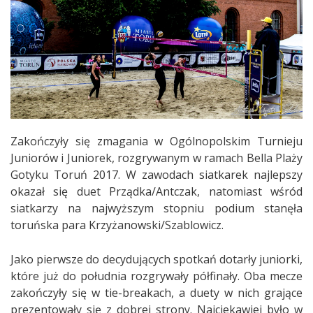
Zakończyły się zmagania w Ogólnopolskim Turnieju
Juniorów i Juniorek, rozgrywanym w ramach Bella Plaży
Gotyku Toruń 2017. W zawodach siatkarek najlepszy
okazał się duet Prządka/Antczak, natomiast wśród
siatkarzy na najwyższym stopniu podium stanęła
toruńska para Krzyżanowski/Szablowicz.
Jako pierwsze do decydujących spotkań dotarły juniorki,
które już do południa rozgrywały półfinały. Oba mecze
zakończyły się w tie-breakach, a duety w nich grające
prezentowały się z dobrej strony. Najciekawiej było w