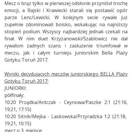
Mecz o brąz tylko w pierwszej odsłonie przyniósł trochę
emocji, a Rajski i Krawiecki starali się postawić opór
parze Lenc/Lewicki. W kolejnym secie rywale już
zupełnie zdominowali boisko, wskakując na najniższy
stopień podium. Wszyscy najbardziej jednak czekali na
finał. W nim duet Krzyżanowski/Szablowicz nie dał
rywalom żadnych szans i zasłużenie triumfował w
meczu, jak i całym turnieju juniorskim Bella Plaży
Gotyku Toruń 2017.
Wyniki decydujących meczów juniorskiego BELLA Plaży
Gotyku Toruń 2017:
JUNIORKI:
półfinały:
10:20 Prządka/Antczak - Ceynowa/Paszke 2:1 (21:16,
19;21, 17:15)
10:20 Sitnik/Mejka - Laskowska/Przyradzka 1:2 (21:18,
19:21, 10:15)
mecz o 3. miejsce: