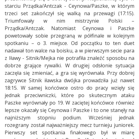
starciu Prządka/Antczak - Ceynowa/Paszke, w którym
trzeci set zakończył się walką na przewagi (17:15).
Triumfowały w nim mistrzynie Polski –
Prządka/Antczak. Natomiast Ceynowa i Paszke
powetowały sobie przegraną w półfinale w kolejnym
spotkaniu – o 3. miejsce. Od początku to ten duet
nadawał ton walce na boisku, a w pierwszym secie para
z Iławy - Sitnik/Mejka nie potrafiła znaleźć sposobu na
dobrze grające rywalki. W drugiej odsłonie sytuacja
zaczęła się zmieniać, a gra się wyrównała. Przy dobrej
zagrywce Sitnik iławska dwójka prowadziła już nawet
18:15. W samej końcówce ostro do pracy wzięły się
jednak przeciwniczki, które po skutecznym ataku
Paszke wyrównały po 19. W zaciętej końcówce również
lepsze okazały się Ceynowa i Paszke i to one stanęły na
najniższym stopniu podium. Wcześniej jednak
rozegrany został najważniejszy mecz turnieju juniorek.
Pierwszy set spotkania finałowego był w miarę