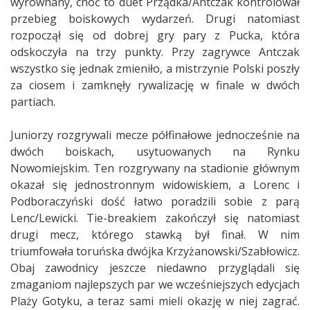
wyrównany, choć to duet Prządka/Antczak kontrolował
przebieg boiskowych wydarzeń. Drugi natomiast
rozpoczął się od dobrej gry pary z Pucka, która
odskoczyła na trzy punkty. Przy zagrywce Antczak
wszystko się jednak zmieniło, a mistrzynie Polski poszły
za ciosem i zamknęły rywalizację w finale w dwóch
partiach.
Juniorzy rozgrywali mecze półfinałowe jednocześnie na
dwóch boiskach, usytuowanych na Rynku
Nowomiejskim. Ten rozgrywany na stadionie głównym
okazał się jednostronnym widowiskiem, a Lorenc i
Podboraczyński dość łatwo poradzili sobie z parą
Lenc/Lewicki. Tie-breakiem zakończył się natomiast
drugi mecz, którego stawką był finał. W nim
triumfowała toruńska dwójka Krzyżanowski/Szabłowicz.
Obaj zawodnicy jeszcze niedawno przyglądali się
zmaganiom najlepszych par we wcześniejszych edycjach
Plaży Gotyku, a teraz sami mieli okazję w niej zagrać.