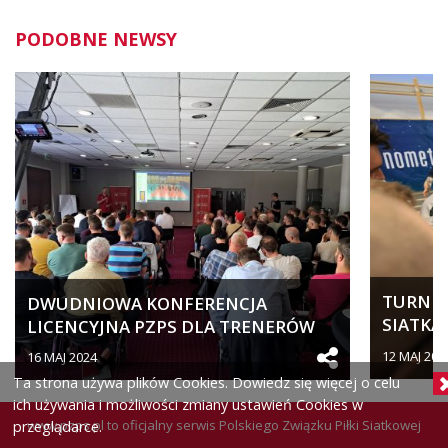
PODOBNE NEWSY
TURNIEJ
DWUDNIOWA KONFERENCJA
SIATKA
LICENCYJNA PZPS DLA TRENERÓW
SPORTO
SZCZEBLA...
12 MAJ 202
16 MAJ 2024
Ta strona używa plików Cookies. Dowiedz się więcej o celu
ich używania i możliwości zmiany ustawień Cookies w
www.pzps.pl
to oficjalny serwis Polskiego Związku Piłki Siatkowej
przeglądarce.