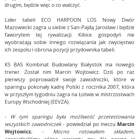
drugim, będzie więc o co walczyć.
Lider tabeli ECO HARPOON LOS Nowy Dwór
Mazowiecki zagra u siebie z San-Pajdą Jarosław i będzie
faworytem tej rywalizacji. Kibice gospodyń nie
wyobrażają sobie innego rozwiązania jak zwycięstwo
ich zespołu i obrona pozycji przydownika tabeli.
KS BAS Kombinat Budowlany Białystok ma nowego
trener. Został nim Marcin Wojtowicz. Dziś po raz
pierwszy poprowadził swoje zawodniczki, które w
sparingu pokonały kadrę Polski z rocznika 2007, która
w przyszłym tygodniu zagra na Łotwie w mistrzostwach
Europy Wschodniej (EEVZA).
-
W tym sparingu była możliwość przetestowania
wszystkich zawodniczek
- powiedział po meczu
Marcin
Wojtowicz.
-
Mocno rotowałem składem,
sprawdzaliśmy różne warianty gry. Na pewno w