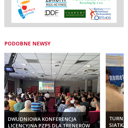
PODOBNE NEWSY
TURNIEJ
DWUDNIOWA KONFERENCJA
SIATKA
LICENCYJNA PZPS DLA TRENERÓW