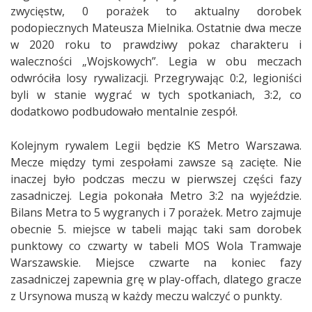
zwycięstw, 0 porażek to aktualny dorobek
podopiecznych Mateusza Mielnika. Ostatnie dwa mecze
w 2020 roku to prawdziwy pokaz charakteru i
waleczności „Wojskowych”. Legia w obu meczach
odwróciła losy rywalizacji. Przegrywając 0:2, legioniści
byli w stanie wygrać w tych spotkaniach, 3:2, co
dodatkowo podbudowało mentalnie zespół.
Kolejnym rywalem Legii będzie KS Metro Warszawa.
Mecze między tymi zespołami zawsze są zacięte. Nie
inaczej było podczas meczu w pierwszej części fazy
zasadniczej. Legia pokonała Metro 3:2 na wyjeździe.
Bilans Metra to 5 wygranych i 7 porażek. Metro zajmuje
obecnie 5. miejsce w tabeli mając taki sam dorobek
punktowy co czwarty w tabeli MOS Wola Tramwaje
Warszawskie. Miejsce czwarte na koniec fazy
zasadniczej zapewnia grę w play-offach, dlatego gracze
z Ursynowa muszą w każdy meczu walczyć o punkty.