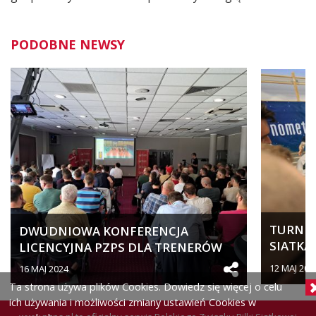
PODOBNE NEWSY
TURNIEJ
DWUDNIOWA KONFERENCJA
SIATKA
LICENCYJNA PZPS DLA TRENERÓW
SPORTO
SZCZEBLA...
12 MAJ 202
16 MAJ 2024
Ta strona używa plików Cookies. Dowiedz się więcej o celu
ich używania i możliwości zmiany ustawień Cookies w