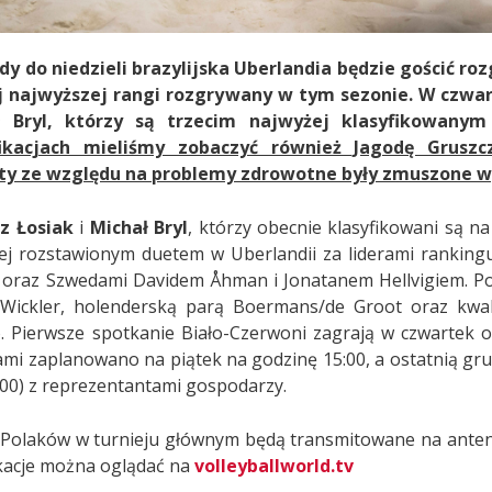
dy do niedzieli brazylijska Uberlandia będzie gościć roz
j najwyższej rangi rozgrywany w tym sezonie. W czwar
ł Bryl, którzy są trzecim najwyżej klasyfikowan
fikacjach mieliśmy zobaczyć również Jagodę Grusz
ty ze względu na problemy zdrowotne były zmuszone wyc
sz Łosiak
i
Michał Bryl
, którzy obecnie klasyfikowani są n
ej rozstawionym duetem w Uberlandii za liderami ranki
oraz Szwedami Davidem Åhman i Jonatanem Hellvigiem. Pol
/Wickler, holenderską parą Boermans/de Groot oraz kwalif
. Pierwsze spotkanie Biało-Czerwoni zagrają w czwartek o
mi zaplanowano na piątek na godzinę 15:00, a ostatnią gru
3:00) z reprezentantami gospodarzy.
Polaków w turnieju głównym będą transmitowane na ante
ikacje można oglądać na
volleyballworld.tv