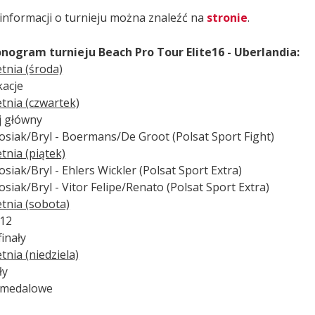
 informacji o turnieju można znaleźć na
stronie
.
ogram turnieju Beach Pro Tour Elite16 - Uberlandia:
tnia (środa)
kacje
etnia (czwartek)
j główny
Łosiak/Bryl - Boermans/De Groot (Polsat Sport Fight)
tnia (piątek)
osiak/Bryl - Ehlers Wickler (Polsat Sport Extra)
osiak/Bryl - Vitor Felipe/Renato (Polsat Sport Extra)
etnia (sobota)
12
inały
tnia (niedziela)
ły
 medalowe