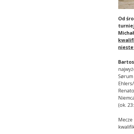
Od śro
turnie
Micha
kwali
nieste
Barto
najwyż
Sørum 
Ehlers
Renato
Niemca
(ok. 2
Mecze 
kwalif