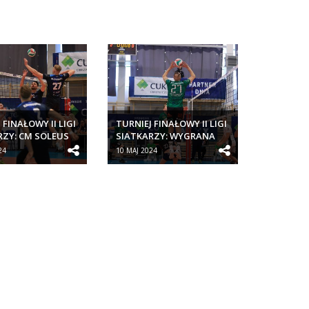
 FINAŁOWY II LIGI
TURNIEJ FINAŁOWY II LIGI
RZY: CM SOLEUS
SIATKARZY: WYGRANA
PORTOWY...
CM SOLEUS KLUB
24
10 MAJ 2024
SPORTOWY...