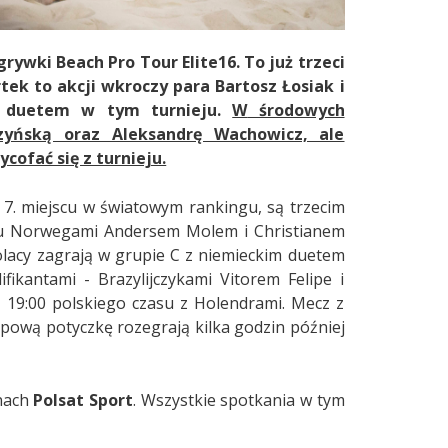
grywki Beach Pro Tour Elite16. To już trzeci
tek to akcji wkroczy para
Bartosz Łosiak i
ym duetem w tym turnieju.
W
środowych
czyńską oraz Aleksandrę Wachowicz, ale
ofać się z turnieju.
a 7. miejscu w światowym rankingu, są trzecim
ngu Norwegami Andersem Molem i Christianem
acy zagrają w grupie C z niemieckim duetem
ikantami - Brazylijczykami Vitorem Felipe i
 19:00 polskiego czasu z Holendrami. Mecz z
pową potyczkę rozegrają kilka godzin później
nach
Polsat Sport
. Wszystkie spotkania w tym