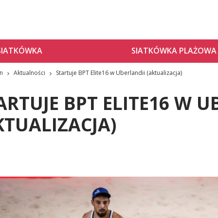
SIATKÓWKA
SIATKÓWKA PLAŻOWA
zn
Aktualności
Startuje BPT Elite16 w Uberlandii (aktualizacja)
ARTUJE BPT ELITE16 W U
KTUALIZACJA)