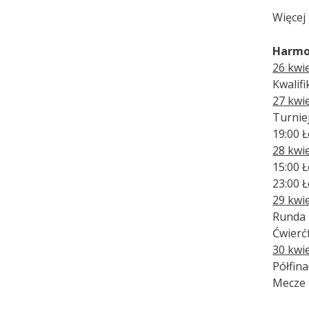
Więcej
Harmon
26 kwie
Kwalifi
27 kwi
Turnie
19:00 
28 kwie
15:00 Ł
23:00 Ł
29 kwi
Runda 
Ćwierćf
30 kwie
Półfina
Mecze