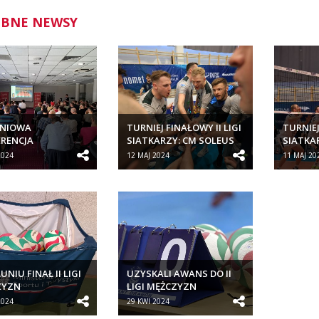
BNE NEWSY
NIOWA
TURNIEJ FINAŁOWY II LIGI
TURNIEJ
RENCJA
SIATKARZY: CM SOLEUS
SIATKA
CYJNA PZPS DLA
KLUB SPORTOWY...
KLUB S
2024
12 MAJ 2024
11 MAJ 20
RÓW SZCZEBLA...
NIU FINAŁ II LIGI
UZYSKALI AWANS DO II
ZYZN
LIGI MĘŻCZYZN
2024
29 KWI 2024