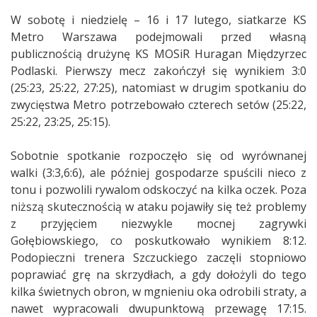
W sobotę i niedzielę – 16 i 17 lutego, siatkarze KS
Metro Warszawa podejmowali przed własną
publicznością drużynę KS MOSiR Huragan Międzyrzec
Podlaski. Pierwszy mecz zakończył się wynikiem 3:0
(25:23, 25:22, 27:25), natomiast w drugim spotkaniu do
zwycięstwa Metro potrzebowało czterech setów (25:22,
25:22, 23:25, 25:15).
Sobotnie spotkanie rozpoczęło się od wyrównanej
walki (3:3,6:6), ale później gospodarze spuścili nieco z
tonu i pozwolili rywalom odskoczyć na kilka oczek. Poza
niższą skutecznością w ataku pojawiły się też problemy
z przyjęciem niezwykle mocnej zagrywki
Gołębiowskiego, co poskutkowało wynikiem 8:12.
Podopieczni trenera Szczuckiego zaczęli stopniowo
poprawiać grę na skrzydłach, a gdy dołożyli do tego
kilka świetnych obron, w mgnieniu oka odrobili straty, a
nawet wypracowali dwupunktową przewagę 17:15.