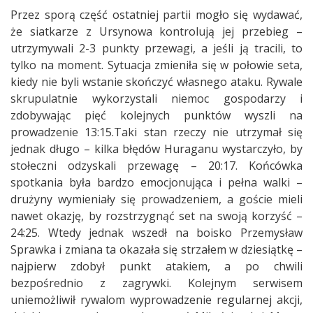
Przez sporą część ostatniej partii mogło się wydawać,
że siatkarze z Ursynowa kontrolują jej przebieg –
utrzymywali 2-3 punkty przewagi, a jeśli ją tracili, to
tylko na moment. Sytuacja zmieniła się w połowie seta,
kiedy nie byli wstanie skończyć własnego ataku. Rywale
skrupulatnie wykorzystali niemoc gospodarzy i
zdobywając pięć kolejnych punktów wyszli na
prowadzenie 13:15.Taki stan rzeczy nie utrzymał się
jednak długo – kilka błędów Huraganu wystarczyło, by
stołeczni odzyskali przewagę – 20:17. Końcówka
spotkania była bardzo emocjonująca i pełna walki –
drużyny wymieniały się prowadzeniem, a goście mieli
nawet okazję, by rozstrzygnąć set na swoją korzyść –
24:25. Wtedy jednak wszedł na boisko Przemysław
Sprawka i zmiana ta okazała się strzałem w dziesiątkę –
najpierw zdobył punkt atakiem, a po chwili
bezpośrednio z zagrywki. Kolejnym serwisem
uniemożliwił rywalom wyprowadzenie regularnej akcji,