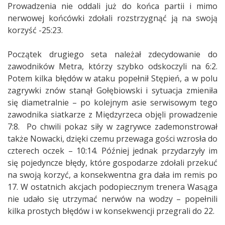
Prowadzenia nie oddali już do końca partii i mimo
nerwowej końcówki zdołali rozstrzygnąć ją na swoją
korzyść -25:23.
Początek drugiego seta należał zdecydowanie do
zawodników Metra, którzy szybko odskoczyli na 6:2.
Potem kilka błędów w ataku popełnił Stępień, a w polu
zagrywki znów stanął Gołębiowski i sytuacja zmieniła
się diametralnie – po kolejnym asie serwisowym tego
zawodnika siatkarze z Międzyrzeca objęli prowadzenie
7:8. Po chwili pokaz siły w zagrywce zademonstrował
także Nowacki, dzięki czemu przewaga gości wzrosła do
czterech oczek – 10:14. Później jednak przydarzyły im
się pojedyncze błędy, które gospodarze zdołali przekuć
na swoją korzyć, a konsekwentna gra dała im remis po
17. W ostatnich akcjach podopiecznym trenera Wasąga
nie udało się utrzymać nerwów na wodzy – popełnili
kilka prostych błędów i w konsekwencji przegrali do 22.