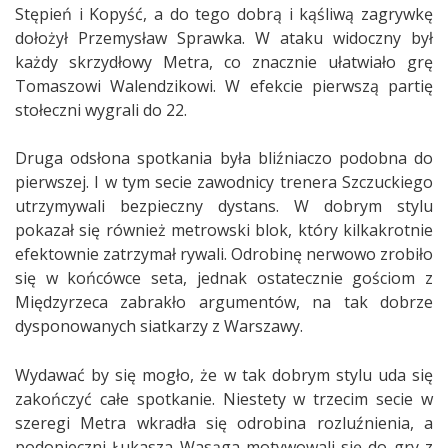
Stępień i Kopyść, a do tego dobrą i kąśliwą zagrywkę
dołożył Przemysław Sprawka. W ataku widoczny był
każdy skrzydłowy Metra, co znacznie ułatwiało grę
Tomaszowi Walendzikowi. W efekcie pierwszą partię
stołeczni wygrali do 22.
Druga odsłona spotkania była bliźniaczo podobna do
pierwszej. I w tym secie zawodnicy trenera Szczuckiego
utrzymywali bezpieczny dystans. W dobrym stylu
pokazał się również metrowski blok, który kilkakrotnie
efektownie zatrzymał rywali. Odrobinę nerwowo zrobiło
się w końcówce seta, jednak ostatecznie gościom z
Międzyrzeca zabrakło argumentów, na tak dobrze
dysponowanych siatkarzy z Warszawy.
Wydawać by się mogło, że w tak dobrym stylu uda się
zakończyć całe spotkanie. Niestety w trzecim secie w
szeregi Metra wkradła się odrobina rozluźnienia, a
podopieczni Łukasza Wasąga motywowali się do gry z