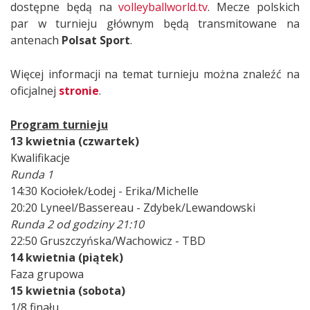
dostępne będą na
volleyballworld.tv
. Mecze polskich
par w turnieju głównym będą transmitowane na
antenach
Polsat Sport
.
Więcej informacji na temat turnieju można znaleźć na
oficjalnej
stronie
.
Program turnieju
13 kwietnia (czwartek)
Kwalifikacje
Runda 1
14:30 Kociołek/Łodej - Erika/Michelle
20:20 Lyneel/Bassereau - Zdybek/Lewandowski
Runda 2 od godziny 21:10
22:50 Gruszczyńska/Wachowicz - TBD
14 kwietnia (piątek)
Faza grupowa
15 kwietnia (sobota)
1/8 finału