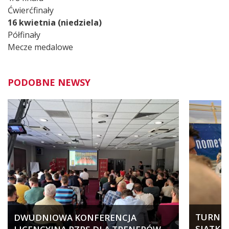
Ćwierćfinały
16 kwietnia (niedziela)
Półfinały
Mecze medalowe
PODOBNE NEWSY
TURNIEJ
DWUDNIOWA KONFERENCJA
SIATKA