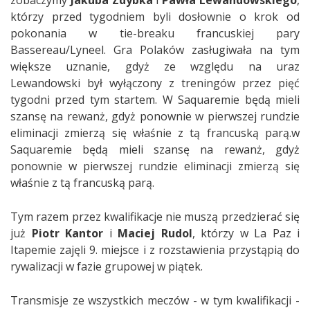
zobaczymy
Jakuba Zdybka
i
Pawła Lewandowskiego
,
którzy przed tygodniem byli dosłownie o krok od
pokonania w tie-breaku francuskiej pary
Bassereau/Lyneel. Gra Polaków zasługiwała na tym
większe uznanie, gdyż ze względu na uraz
Lewandowski był wyłączony z treningów przez pięć
tygodni przed tym startem. W Saquaremie będą mieli
szansę na rewanż, gdyż ponownie w pierwszej rundzie
eliminacji zmierzą się właśnie z tą francuską parą.w
Saquaremie będą mieli szansę na rewanż, gdyż
ponownie w pierwszej rundzie eliminacji zmierzą się
właśnie z tą francuską parą.
Tym razem przez kwalifikacje nie muszą przedzierać się
już
Piotr Kantor
i
Maciej Rudol
, którzy w La Paz i
Itapemie zajęli 9. miejsce i z rozstawienia przystąpią do
rywalizacji w fazie grupowej w piątek.
Transmisje ze wszystkich meczów - w tym kwalifikacji -