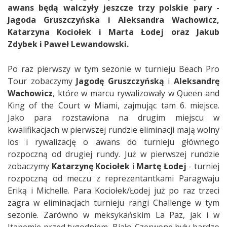
awans będą walczyły jeszcze trzy polskie pary -
Jagoda Gruszczyńska i Aleksandra Wachowicz,
Katarzyna Kociołek i Marta Łodej oraz Jakub
Zdybek i Paweł Lewandowski.
Po raz pierwszy w tym sezonie w turnieju Beach Pro
Tour zobaczymy
Jagodę Gruszczyńską
i
Aleksandrę
Wachowicz
, które w marcu rywalizowały w Queen and
King of the Court w Miami, zajmując tam 6. miejsce.
Jako para rozstawiona na drugim miejscu w
kwalifikacjach w pierwszej rundzie eliminacji mają wolny
los i rywalizację o awans do turnieju głównego
rozpoczną od drugiej rundy. Już w pierwszej rundzie
zobaczymy
Katarzynę Kociołek
i
Martę Łodej
- turniej
rozpoczną od meczu z reprezentantkami Paragwaju
Eriką i Michelle. Para Kociołek/Łodej już po raz trzeci
zagra w eliminacjach turnieju rangi Challenge w tym
sezonie. Zarówno w meksykańskim La Paz, jak i w
Itapemie przed tygodniem, Biało-Czerwone były bardzo