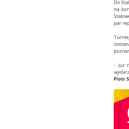
Do Sta
na kon
Stalow
par rep
Turnie
zostan
poznam
-
Już 
wydarz
Piotr 