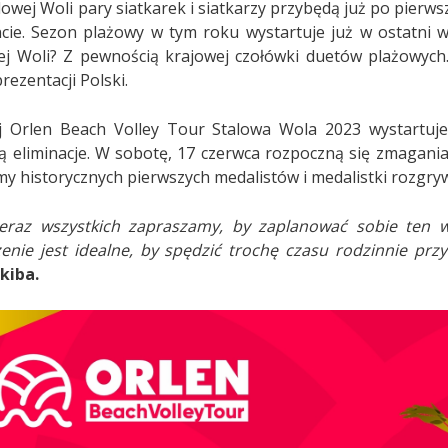
lowej Woli pary siatkarek i siatkarzy przybędą już po pierw
cie. Sezon plażowy w tym roku wystartuje już w ostatni
ej Woli? Z pewnością krajowej czołówki duetów plażowych
rezentacji Polski.
j Orlen Beach Volley Tour Stalowa Wola 2023 wystartuj
ą eliminacje. W sobotę, 17 czerwca rozpoczną się zmagania
y historycznych pierwszych medalistów i medalistki rozgryw
teraz wszystkich zapraszamy, by zaplanować sobie ten w
enie jest idealne, by spędzić trochę czasu rodzinnie p
Skiba.