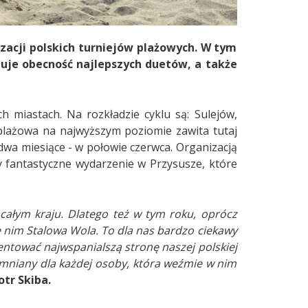
acji polskich turniejów plażowych. W tym
tuje obecność najlepszych duetów, a także
h miastach. Na rozkładzie cyklu są: Sulejów,
 plażowa na najwyższym poziomie zawita tutaj
 dwa miesiące - w połowie czerwca. Organizacją
zy fantastyczne wydarzenie w Przysusze, które
ałym kraju. Dlatego też w tym roku, oprócz
e nim Stalowa Wola. To dla nas bardzo ciekawy
ntować najwspanialszą stronę naszej polskiej
omniany dla każdej osoby, która weźmie w nim
otr Skiba.