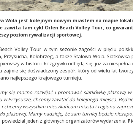
a Wola jest kolejnym nowym miastem na mapie lokaliz
e zawita tam cykl Orlen Beach Volley Tour, co gwaran
szy poziom rywalizacji sportowej.
Beach Volley Tour w tym sezonie zagości w pięciu polskic
n, Przysucha, Kołobrzeg, a także Stalowa Wola. Siatkówka
 pierwszy w historii. Rozgrywki odbędą się już za niespełna
ju zajmie się doświadczony zespół, który od wielu lat twor
iano najlepszego krajowego turnieju.
amy się mocno rozwijać i promować siatkówkę plażową w c
ju w Przysusze, chcemy zawitać do kolejnego miejsca. Będzi
t i chcemy wszystkim mieszkańcom miasta i regionu zapreze
wki plażowej. Mamy nadzieję, że sam turniej będzie niezap
- powiedział jeden z głównych organizatorów wydarzenia,
Pi