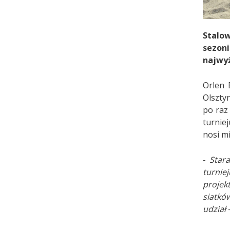
Stalow
sezoni
najwyż
Orlen 
Olszty
po raz
turnie
nosi m
-
Star
turnie
projek
siatkó
udział