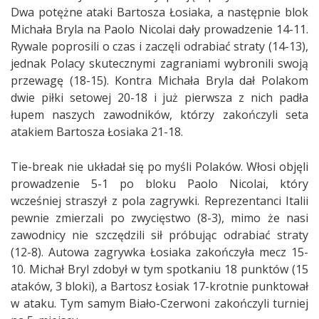
Dwa potężne ataki Bartosza Łosiaka, a następnie blok
Michała Bryla na Paolo Nicolai dały prowadzenie 14-11.
Rywale poprosili o czas i zaczęli odrabiać straty (14-13),
jednak Polacy skutecznymi zagraniami wybronili swoją
przewagę (18-15). Kontra Michała Bryla dał Polakom
dwie piłki setowej 20-18 i już pierwsza z nich padła
łupem naszych zawodników, którzy zakończyli seta
atakiem Bartosza Łosiaka 21-18.
Tie-break nie układał się po myśli Polaków. Włosi objęli
prowadzenie 5-1 po bloku Paolo Nicolai, który
wcześniej straszył z pola zagrywki. Reprezentanci Italii
pewnie zmierzali po zwycięstwo (8-3), mimo że nasi
zawodnicy nie szczędzili sił próbując odrabiać straty
(12-8). Autowa zagrywka Łosiaka zakończyła mecz 15-
10. Michał Bryl zdobył w tym spotkaniu 18 punktów (15
ataków, 3 bloki), a Bartosz Łosiak 17-krotnie punktował
w ataku. Tym samym Biało-Czerwoni zakończyli turniej