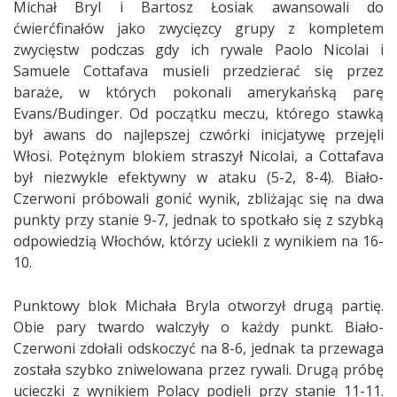
Michał Bryl i Bartosz Łosiak awansowali do
ćwierćfinałów jako zwycięzcy grupy z kompletem
zwycięstw podczas gdy ich rywale Paolo Nicolai i
Samuele Cottafava musieli przedzierać się przez
baraże, w których pokonali amerykańską parę
Evans/Budinger. Od początku meczu, którego stawką
był awans do najlepszej czwórki inicjatywę przejęli
Włosi. Potężnym blokiem straszył Nicolai, a Cottafava
był niezwykle efektywny w ataku (5-2, 8-4). Biało-
Czerwoni próbowali gonić wynik, zbliżając się na dwa
punkty przy stanie 9-7, jednak to spotkało się z szybką
odpowiedzią Włochów, którzy uciekli z wynikiem na 16-
10.
Punktowy blok Michała Bryla otworzył drugą partię.
Obie pary twardo walczyły o każdy punkt. Biało-
Czerwoni zdołali odskoczyć na 8-6, jednak ta przewaga
została szybko zniwelowana przez rywali. Drugą próbę
ucieczki z wynikiem Polacy podjęli przy stanie 11-11.