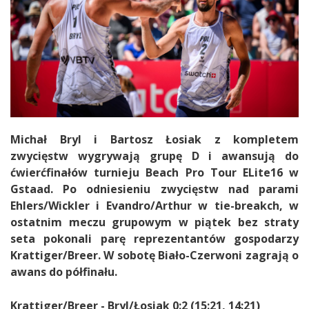
Michał Bryl i Bartosz Łosiak z kompletem
zwycięstw wygrywają grupę D i awansują do
ćwierćfinałów turnieju Beach Pro Tour ELite16 w
Gstaad. Po odniesieniu zwycięstw nad parami
Ehlers/Wickler i Evandro/Arthur w tie-breakch, w
ostatnim meczu grupowym w piątek bez straty
seta pokonali parę reprezentantów gospodarzy
Krattiger/Breer. W sobotę Biało-Czerwoni zagrają o
awans do półfinału.
Krattiger/Breer - Bryl/Łosiak 0:2 (15:21, 14:21)