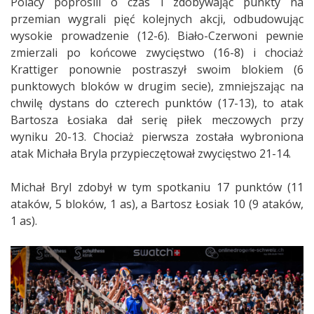
Polacy poprosili o czas i zdobywając punkty na
przemian wygrali pięć kolejnych akcji, odbudowując
wysokie prowadzenie (12-6). Biało-Czerwoni pewnie
zmierzali po końcowe zwycięstwo (16-8) i chociaż
Krattiger ponownie postraszył swoim blokiem (6
punktowych bloków w drugim secie), zmniejszając na
chwilę dystans do czterech punktów (17-13), to atak
Bartosza Łosiaka dał serię piłek meczowych przy
wyniku 20-13. Chociaż pierwsza została wybroniona
atak Michała Bryla przypieczętował zwycięstwo 21-14.
Michał Bryl zdobył w tym spotkaniu 17 punktów (11
ataków, 5 bloków, 1 as), a Bartosz Łosiak 10 (9 ataków,
1 as).