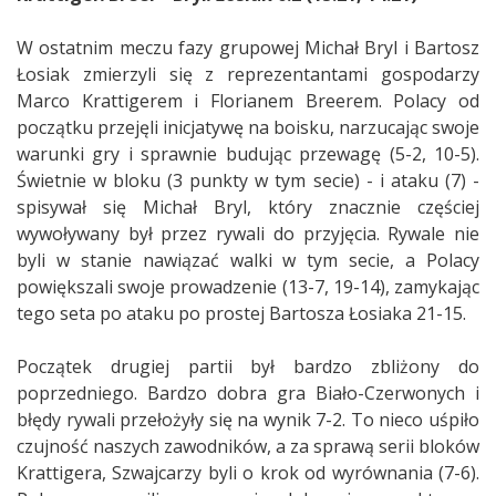
W ostatnim meczu fazy grupowej Michał Bryl i Bartosz
Łosiak zmierzyli się z reprezentantami gospodarzy
Marco Krattigerem i Florianem Breerem. Polacy od
początku przejęli inicjatywę na boisku, narzucając swoje
warunki gry i sprawnie budując przewagę (5-2, 10-5).
Świetnie w bloku (3 punkty w tym secie) - i ataku (7) -
spisywał się Michał Bryl, który znacznie częściej
wywoływany był przez rywali do przyjęcia. Rywale nie
byli w stanie nawiązać walki w tym secie, a Polacy
powiększali swoje prowadzenie (13-7, 19-14), zamykając
tego seta po ataku po prostej Bartosza Łosiaka 21-15.
Początek drugiej partii był bardzo zbliżony do
poprzedniego. Bardzo dobra gra Biało-Czerwonych i
błędy rywali przełożyły się na wynik 7-2. To nieco uśpiło
czujność naszych zawodników, a za sprawą serii bloków
Krattigera, Szwajcarzy byli o krok od wyrównania (7-6).