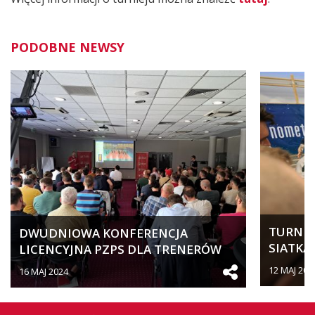
PODOBNE NEWSY
TURNIEJ
DWUDNIOWA KONFERENCJA
SIATKA
LICENCYJNA PZPS DLA TRENERÓW
SPORTO
SZCZEBLA...
12 MAJ 202
16 MAJ 2024