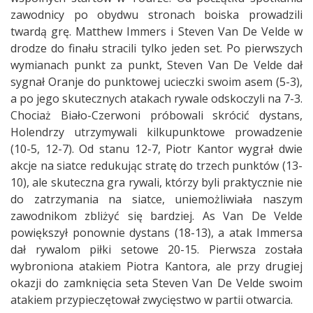
zawodnicy po obydwu stronach boiska prowadzili
twardą grę. Matthew Immers i Steven Van De Velde w
drodze do finału stracili tylko jeden set. Po pierwszych
wymianach punkt za punkt, Steven Van De Velde dał
sygnał Oranje do punktowej ucieczki swoim asem (5-3),
a po jego skutecznych atakach rywale odskoczyli na 7-3.
Chociaż Biało-Czerwoni próbowali skrócić dystans,
Holendrzy utrzymywali kilkupunktowe prowadzenie
(10-5, 12-7). Od stanu 12-7, Piotr Kantor wygrał dwie
akcje na siatce redukując stratę do trzech punktów (13-
10), ale skuteczna gra rywali, którzy byli praktycznie nie
do zatrzymania na siatce, uniemożliwiała naszym
zawodnikom zbliżyć się bardziej. As Van De Velde
powiększył ponownie dystans (18-13), a atak Immersa
dał rywalom piłki setowe 20-15. Pierwsza została
wybroniona atakiem Piotra Kantora, ale przy drugiej
okazji do zamknięcia seta Steven Van De Velde swoim
atakiem przypieczętował zwycięstwo w partii otwarcia.