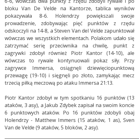
6-6, wówczas dwa punkty z rzędu zdobyli rywale i po
bloku Van De Velde na Kantorze, tablica wyników
pokazywała 8-6. Holendrzy powiększali swoje
prowadzenie, zdobywając pięć punktów z rzędu
odskoczyli na 14-8, a Steven Van del Velde zapunktował
wówczas we wszystkich elementach. Polakom udało się
zatrzymać serię przeciwnika na chwilę, punkt z
zagrywki zdobył również Piotr Kantor (14-10), ale
wówczas to rywale kontynuowali pokaz siły. Przy
zagrywce Immersa, osiągnęli dziewięciopunktową
przewagę (19-10) i sięgnęli po złoto, zamykając mecz
trzecią piłką meczową po ataku Immersa 21:13.
Piotr Kantor zdobył w tym spotkaniu 16 punktów (13
ataków, 3 asy), a Jakub Zdybek zapisał na swoim koncie
6 punktowych ataków. Po 16 punktów zdobyli obaj
Holendrzy - Matthew Immers (15 ataków, 1 as), Sven
Van de Velde (9 ataków, 5 bloków, 2 asy).