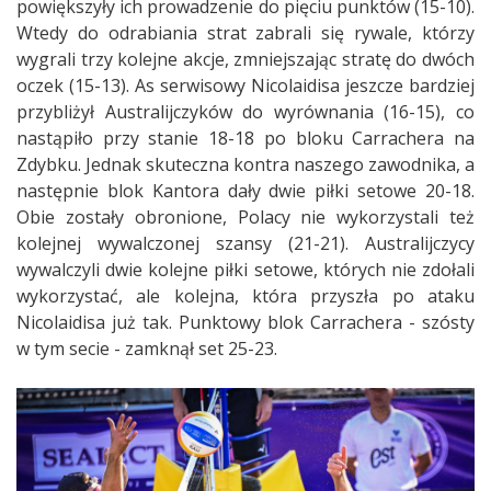
powiększyły ich prowadzenie do pięciu punktów (15-10).
Wtedy do odrabiania strat zabrali się rywale, którzy
wygrali trzy kolejne akcje, zmniejszając stratę do dwóch
oczek (15-13). As serwisowy Nicolaidisa jeszcze bardziej
przybliżył Australijczyków do wyrównania (16-15), co
nastąpiło przy stanie 18-18 po bloku Carrachera na
Zdybku. Jednak skuteczna kontra naszego zawodnika, a
następnie blok Kantora dały dwie piłki setowe 20-18.
Obie zostały obronione, Polacy nie wykorzystali też
kolejnej wywalczonej szansy (21-21). Australijczycy
wywalczyli dwie kolejne piłki setowe, których nie zdołali
wykorzystać, ale kolejna, która przyszła po ataku
Nicolaidisa już tak. Punktowy blok Carrachera - szósty
w tym secie - zamknął set 25-23.