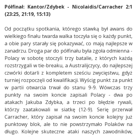
Półfinał: Kantor/Zdybek - Nicolaidis/Carracher 2:1
(23:25, 21:19, 15:13)
Od początku spotkania, którego stawką był awans do
wielkiego finału twarda walka toczyła się o każdy punkt,
a obie pary starały się pokazywać, co mają najlepsze w
zanadrzu. Droga par do półfinału była zgoła odmienna -
Polacy w sobotę stoczyli trzy batalie, z których każdą
rozstrzygali w tie-breaku, a Australijczycy, do najlepszej
czwórki dotarli z kompletem sześciu zwycięstwu, gdyż
turniej rozpoczęli od kwalifikacji. Wyścig punkt za punkt
w partii otwarcia trwał do stanu 9-9. Wówczas trzy
punkty na swoim koncie zapisali Polacy - dwa po
atakach Jakuba Zdybka, a trzeci po błędzie rywali,
którzy zaatakowali w siatkę (12-9). Serię przerwał
Carracher, który zapisał na swoim koncie kolejny już
punktowy blok, ale to nie powstrzymało Polaków na
długo. Kolejne skuteczne ataki naszych zawodników,