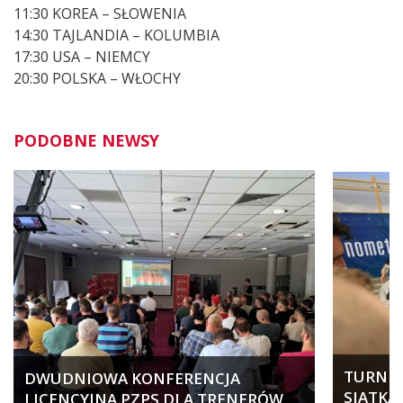
11:30 KOREA – SŁOWENIA
14:30 TAJLANDIA – KOLUMBIA
17:30 USA – NIEMCY
20:30 POLSKA – WŁOCHY
PODOBNE NEWSY
TURNIEJ
DWUDNIOWA KONFERENCJA
SIATKA
LICENCYJNA PZPS DLA TRENERÓW