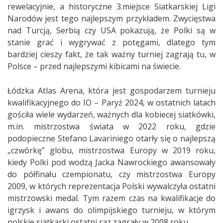
rewelacyjnie, a historyczne 3.miejsce Siatkarskiej Ligi
Narodów jest tego najlepszym przykładem. Zwycięstwa
nad Turcją, Serbią czy USA pokazują, że Polki są w
stanie grać i wygrywać z potęgami, dlatego tym
bardziej cieszy fakt, że tak ważny turniej zagrają tu, w
Polsce – przed najlepszymi kibicami na świecie.
Łódzka Atlas Arena, która jest gospodarzem turnieju
kwalifikacyjnego do IO – Paryż 2024, w ostatnich latach
gościła wiele wydarzeń, ważnych dla kobiecej siatkówki,
m.in. mistrzostwa świata w 2022 roku, gdzie
podopieczne Stefano Lavariniego otarły się o najlepszą
„czwórkę” globu, mistrzostwa Europy w 2019 roku,
kiedy Polki pod wodzą Jacka Nawrockiego awansowały
do półfinału czempionatu, czy mistrzostwa Europy
2009, w których reprezentacja Polski wywalczyła ostatni
mistrzowski medal. Tym razem czas na kwalifikacje do
igrzysk i awans do olimpijskiego turnieju, w którym
polskie siatkarki ostatni raz zagrały w 2008 roku.