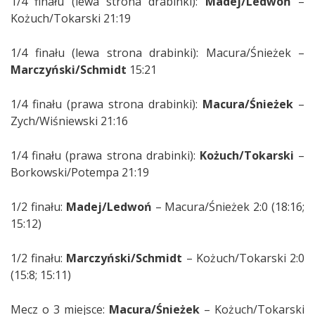
1/4 finału (lewa strona drabinki):
Madej/Ledwoń
–
Kożuch/Tokarski 21:19
1/4 finału (lewa strona drabinki): Macura/Śnieżek –
Marczyński/Schmidt
15:21
1/4 finału (prawa strona drabinki):
Macura/Śnieżek
–
Zych/Wiśniewski 21:16
1/4 finału (prawa strona drabinki):
Kożuch/Tokarski
–
Borkowski/Potempa 21:19
1/2 finału:
Madej/Ledwoń
– Macura/Śnieżek 2:0 (18:16;
15:12)
1/2 finału:
Marczyński/Schmidt
– Kożuch/Tokarski 2:0
(15:8; 15:11)
Mecz o 3 miejsce:
Macura/Śnieżek
– Kożuch/Tokarski