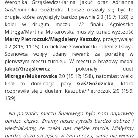
Weronika Grząślewicz/Karina Jakuć oraz Adrianna
Gaś/Dominika Goździcka. Lepsze okazały się być te
drugie, które zwyciężyły bardzo pewnie 2:0 (15:7; 15:8), z
kolei w drugim meczu 1/2 finału Agnieszka
Mitręga/Martina Mukarovska musiały uznać wyższość
Marty Pietroczuk/Magdaleny Kaszuby
, przegrywając
0:2 (8:15; 11:15). Co ciekawe zawodniczki rodem z Iławy i
Sosnowca wzięły udany rewanż za porażkę w
pierwszym meczu turnieju. W meczu o brązowy medal
Jakuć/Grząślewicz
pokonały duet
Mitręga/Mukarovska
2:0 (15:12; 15:8), natomiast wielki
finał to dominacja pary
Gaś/Goździcka
, która
rozprawiła się z duetem Kaszuba/Pietroczuk 2:0 (15:9;
15:9).
- Na początku meczu finałowego było nam naprawdę
bardzo ciężko. Znamy nasze rywalki bardzo dobrze i
wiedziałyśmy, że czeka nas ciężkie starcie. Miałyśmy
bardzo dużo szczęścia w tym meczu, same nie wiemy