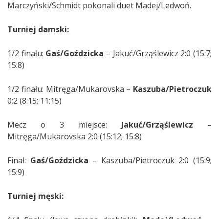
Marczyński/Schmidt pokonali duet Madej/Ledwoń.
Turniej damski:
1/2 finału:
Gaś/Goździcka
– Jakuć/Grząślewicz 2:0 (15:7;
15:8)
1/2 finału: Mitręga/Mukarovska –
Kaszuba/Pietroczuk
0:2 (8:15; 11:15)
Mecz o 3 miejsce:
Jakuć/Grząślewicz
–
Mitręga/Mukarovska 2:0 (15:12; 15:8)
Finał:
Gaś/Goździcka
– Kaszuba/Pietroczuk 2:0 (15:9;
15:9)
Turniej męski: