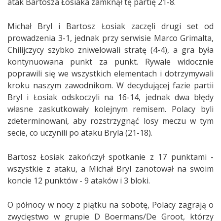
atak Bartosza Łosiaka zamknął tę partię 21-8.
Michał Bryl i Bartosz Łosiak zaczęli drugi set od
prowadzenia 3-1, jednak przy serwisie Marco Grimalta,
Chilijczycy szybko zniwelowali stratę (4-4), a gra była
kontynuowana punkt za punkt. Rywale widocznie
poprawili się we wszystkich elementach i dotrzymywali
kroku naszym zawodnikom. W decydującej fazie partii
Bryl i Łosiak odskoczyli na 16-14, jednak dwa błędy
własne zaskutkowały kolejnym remisem. Polacy byli
zdeterminowani, aby rozstrzygnąć losy meczu w tym
secie, co uczynili po ataku Bryla (21-18).
Bartosz Łosiak zakończył spotkanie z 17 punktami -
wszystkie z ataku, a Michał Bryl zanotował na swoim
koncie 12 punktów - 9 ataków i 3 bloki.
O północy w nocy z piątku na sobotę, Polacy zagrają o
zwycięstwo w grupie D Boermans/De Groot, którzy