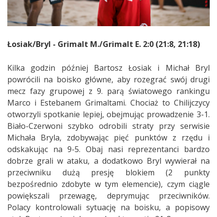
Łosiak/Bryl - Grimalt M./Grimalt E. 2:0 (21:8, 21:18)
Kilka godzin później Bartosz Łosiak i Michał Bryl
powrócili na boisko główne, aby rozegrać swój drugi
mecz fazy grupowej z 9. parą światowego rankingu
Marco i Estebanem Grimaltami. Chociaż to Chilijczycy
otworzyli spotkanie lepiej, obejmując prowadzenie 3-1.
Biało-Czerwoni szybko odrobili straty przy serwisie
Michała Bryla, zdobywając pięć punktów z rzędu i
odskakując na 9-5. Obaj nasi reprezentanci bardzo
dobrze grali w ataku, a dodatkowo Bryl wywierał na
przeciwniku dużą presję blokiem (2 punkty
bezpośrednio zdobyte w tym elemencie), czym ciągle
powiększali przewagę, deprymując przeciwników.
Polacy kontrolowali sytuację na boisku, a popisowy