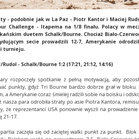
ty - podobnie jak w La Paz - Piotr Kantor i Maciej Rud
ur Challenge - Itapema na 1/8 finału. Polacy w mecz
kańskim duetem Schalk/Bourne. Chociaż Biało-Czerwon
dującym secie prowadzili 12-7, Amerykanie odrodzili
 turnieju.
/Rudol - Schalk/Bourne 1:2 (17:21, 21:12, 14:16)
ary rozpoczęły spotkanie z pełną motywacją, aby pozos
ać punkty, gdyż Tri Bourne bardzo dobrze grał w bloku. 
, a Amerykanie coraz śmielej radzili sobie na boisku i odsk
ż nasza para odrobiła straty po asie Piotra Kantora, remis
ły, że reprezentanci USA ponownie wyszli na prowadzenie
ę 21-17.
partia zaczęła się od zaciętej walki punkt za punkt. Blok