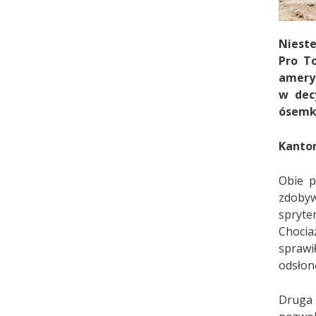
Nieste
Pro To
amery
w decy
ósemki
Kantor
Obie p
zdobyw
sprytem
Chocia
sprawi
odsłon
Druga 