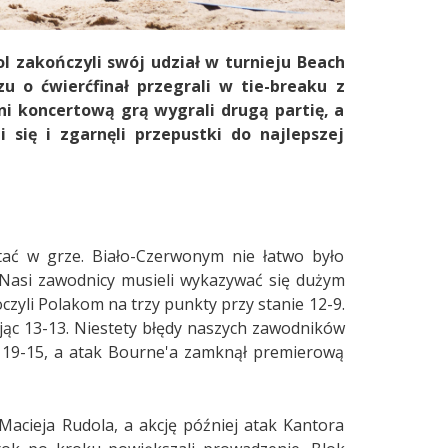
ol zakończyli swój udział w turnieju Beach
u o ćwierćfinał przegrali w tie-breaku z
i koncertową grą wygrali drugą partię, a
 się i zgarnęli przepustki do najlepszej
tać w grze. Biało-Czerwonym nie łatwo było
Nasi zawodnicy musieli wykazywać się dużym
oczyli Polakom na trzy punkty przy stanie 12-9.
ując 13-13. Niestety błędy naszych zawodników
 19-15, a atak Bourne'a zamknął premierową
 Macieja Rudola, a akcję później atak Kantora