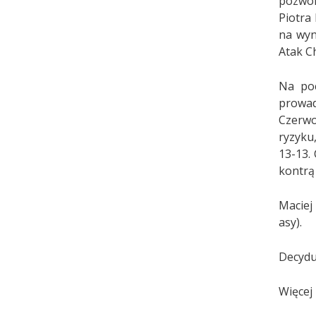
pozwol
Piotra
na wyn
Atak C
Na poc
prowad
Czerwo
ryzyku
13-13.
kontrą 
Maciej 
asy).
Decydu
Więcej 