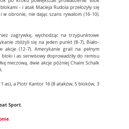
rok po kroku powiększali prowadzenie. Blok
blokami - i atak Macieja Rudola przełożyły się
 i w obronie, nie dając szans rywalom (16-10).
wnież zagrywkę, wychodząc na trzypunktowe
nie zbliżyli się na jeden punkt (8-7), Biało-
ne akcje (12-7). Amerykanie grali na pełnym
 bloki i as serwisowy doprowadziły do remisu
iłkę meczową, dwie akcje później Chaim Schalk
A.
1 as), a Piotr Kantor 16 (8 ataków, 5 bloków, 3
sat Sport
.
onie
.