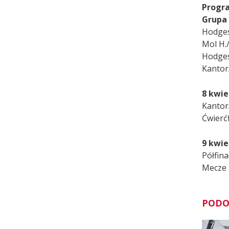
Progra
Grupa
Hodges
Mol H./
Hodges/
Kantor/
8 kwie
Kantor/
Ćwierćf
9 kwie
Półfina
Mecze
PODO