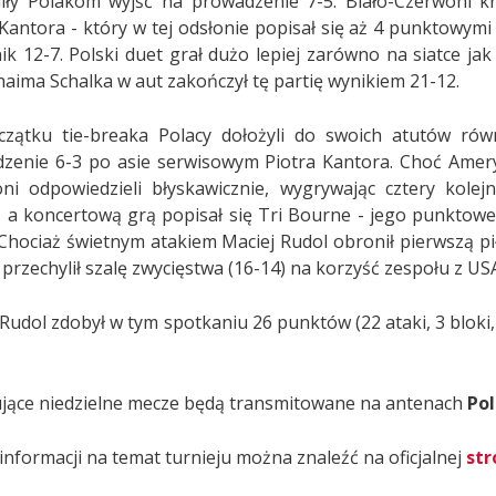
iły Polakom wyjść na prowadzenie 7-5. Biało-Czerwoni k
 Kantora - który w tej odsłonie popisał się aż 4 punktowymi 
ik 12-7. Polski duet grał dużo lepiej zarówno na siatce jak
haima Schalka w aut zakończył tę partię wynikiem 21-12.
zątku tie-breaka Polacy dołożyli do swoich atutów ró
zenie 6-3 po asie serwisowym Piotra Kantora. Choć Ameryka
ni odpowiedzieli błyskawicznie, wygrywając cztery kolej
, a koncertową grą popisał się Tri Bourne - jego punktowe
 Chociaż świetnym atakiem Maciej Rudol obronił pierwszą p
przechylił szalę zwycięstwa (16-14) na korzyść zespołu z US
Rudol zdobył w tym spotkaniu 26 punktów (22 ataki, 3 bloki, 
jące niedzielne mecze będą transmitowane na antenach
Pol
informacji na temat turnieju można znaleźć na oficjalnej
str