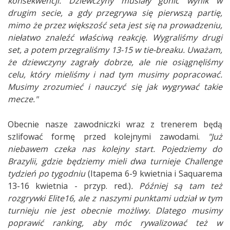
konsekwencji. Dziewczyny musiały gonić wynik w
drugim secie, a gdy przegrywa się pierwszą partię,
mimo że przez większość seta jest się na prowadzeniu,
niełatwo znaleźć właściwą reakcję. Wygraliśmy drugi
set, a potem przegraliśmy 13-15 w tie-breaku. Uważam,
że dziewczyny zagrały dobrze, ale nie osiągnęliśmy
celu, który mieliśmy i nad tym musimy popracować.
Musimy zrozumieć i nauczyć się jak wygrywać takie
mecze."
Obecnie nasze zawodniczki wraz z trenerem będą
szlifować formę przed kolejnymi zawodami.
"Już
niebawem czeka nas kolejny start. Pojedziemy do
Brazylii, gdzie będziemy mieli dwa turnieje Challenge
tydzień po tygodniu
(Itapema 6-9 kwietnia i Saquarema
13-16 kwietnia - przyp. red.)
. Później są tam też
rozgrywki Elite16, ale z naszymi punktami udział w tym
turnieju nie jest obecnie możliwy. Dlatego musimy
poprawić ranking, aby móc rywalizować też w