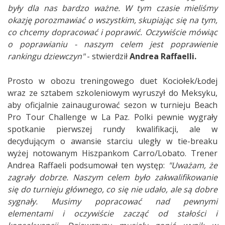
były dla nas bardzo ważne. W tym czasie mieliśmy
okazję porozmawiać o wszystkim, skupiając się na tym,
co chcemy dopracować i poprawić. Oczywiście mówiąc
o poprawianiu - naszym celem jest poprawienie
rankingu dziewczyn"
- stwierdził
Andrea Raffaelli.
Prosto w obozu treningowego duet Kociołek/Łodej
wraz ze sztabem szkoleniowym wyruszył do Meksyku,
aby oficjalnie zainaugurować sezon w turnieju Beach
Pro Tour Challenge w La Paz. Polki pewnie wygrały
spotkanie pierwszej rundy kwalifikacji, ale w
decydującym o awansie starciu uległy w tie-breaku
wyżej notowanym Hiszpankom Carro/Lobato. Trener
Andrea Raffaeli podsumował ten występ:
"Uważam, że
zagrały dobrze. Naszym celem było zakwalifikowanie
się do turnieju głównego, co się nie udało, ale są dobre
sygnały. Musimy popracować nad pewnymi
elementami i oczywiście zacząć od stałości i