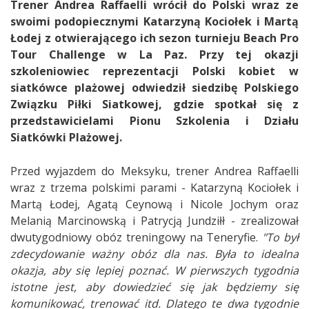
Trener Andrea Raffaelli wrócił do Polski wraz ze
swoimi podopiecznymi Katarzyną Kociołek i Martą
Łodej z otwierającego ich sezon turnieju Beach Pro
Tour Challenge w La Paz. Przy tej okazji
szkoleniowiec reprezentacji Polski kobiet w
siatkówce plażowej odwiedził siedzibę Polskiego
Związku Piłki Siatkowej, gdzie spotkał się z
przedstawicielami Pionu Szkolenia i Działu
Siatkówki Plażowej.
Przed wyjazdem do Meksyku, trener Andrea Raffaelli
wraz z trzema polskimi parami - Katarzyną Kociołek i
Martą Łodej, Agatą Ceynową i Nicole Jochym oraz
Melanią Marcinowską i Patrycją Jundziłł - zrealizował
dwutygodniowy obóz treningowy na Teneryfie.
"To był
zdecydowanie ważny obóz dla nas. Była to idealna
okazja, aby się lepiej poznać. W pierwszych tygodnia
istotne jest, aby dowiedzieć się jak będziemy się
komunikować, trenować itd. Dlatego te dwa tygodnie