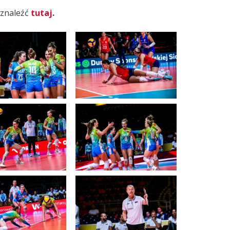
 znaleźć
tutaj
.