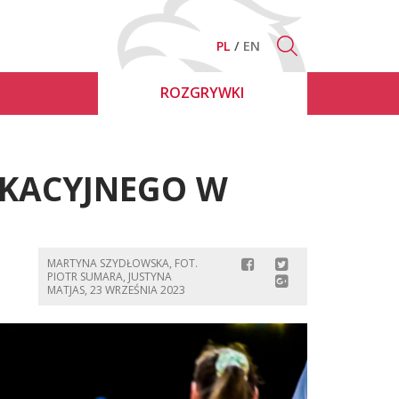
PL
EN
ROZGRYWKI
FIKACYJNEGO W
MARTYNA SZYDŁOWSKA, FOT.
PIOTR SUMARA, JUSTYNA
MATJAS, 23 WRZEŚNIA 2023