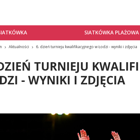
SIATKÓWKA
SIATKÓWKA PLAŻOWA
zn
Aktualności
6. dzień turnieju kwalifikacyjnego w Łodzi - wyniki i zdjęcia
 DZIEŃ TURNIEJU KWALI
DZI - WYNIKI I ZDJĘCIA