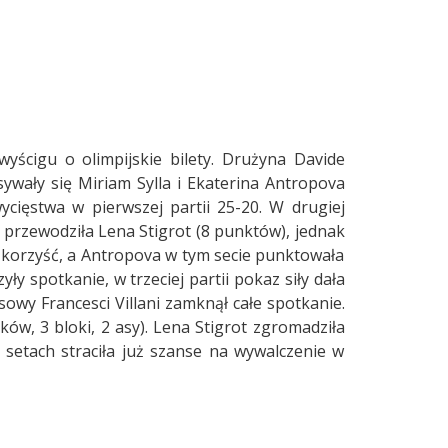
wyścigu o olimpijskie bilety. Drużyna Davide
ywały się Miriam Sylla i Ekaterina Antropova
ycięstwa w pierwszej partii 25-20. W drugiej
a przewodziła Lena Stigrot (8 punktów), jednak
ą korzyść, a Antropova w tym secie punktowała
ły spotkanie, w trzeciej partii pokaz siły dała
isowy Francesci Villani zamknął całe spotkanie.
w, 3 bloki, 2 asy). Lena Stigrot zgromadziła
setach straciła już szanse na wywalczenie w