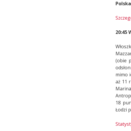
Polska
Szczeg
20:45 
Włoszk
Mazzan
(obie 
odsłon
mimo i
aż 11 r
Marina 
Antrop
18 pun
Łodzi p
Statys