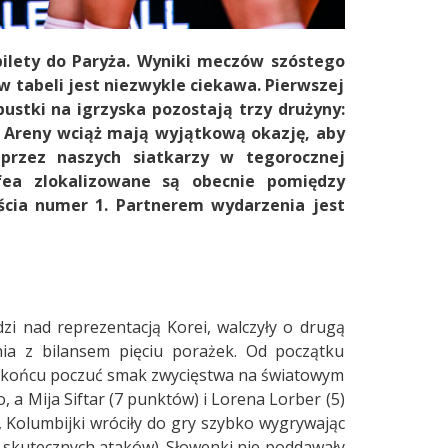
bilety do Paryża. Wyniki meczów szóstego
w tabeli jest niezwykle ciekawa. Pierwszej
pustki na igrzyska pozostają trzy drużyny:
as Areny wciąż mają wyjątkową okazję, aby
przez naszych siatkarzy w tegorocznej
ofea zlokalizowane są obecnie pomiędzy
jścia numer 1. Partnerem wydarzenia jest
zi nad reprezentacją Korei, walczyły o drugą
ia z bilansem pięciu porażek. Od początku
 w końcu poczuć smak zwycięstwa na światowym
 a Mija Siftar (7 punktów) i Lorena Lorber (5)
, Kolumbijki wróciły do gry szybko wygrywając
 skutecznych ataków). Słowenki nie poddawały