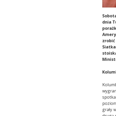
Sobota
dnia T
porażk
Ameryk
zrobi
Siatk
stois
Minist
Kolumbi
Kolumb
wygran
spotka
poziom
grały 
drugą 