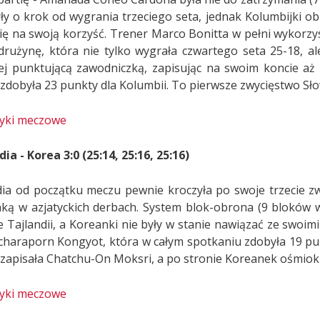
były o krok od wygrania trzeciego seta, jednak Kolumbijki o
tię na swoją korzyść. Trener Marco Bonitta w pełni wykorzy
drużynę, która nie tylko wygrała czwartego seta 25-18, ale
iej punktującą zawodniczką, zapisując na swoim koncie aż 
 zdobyła 23 punkty dla Kolumbii. To pierwsze zwycięstwo Sł
tyki meczowe
ia - Korea 3:0 (25:14, 25:16, 25:16)
dia od początku meczu pewnie kroczyła po swoje trzecie z
ką w azjatyckich derbach. System blok-obrona (9 bloków w
e Tajlandii, a Koreanki nie były w stanie nawiązać ze swoim
jcharaporn Kongyot, która w całym spotkaniu zdobyła 19 pu
 zapisała Chatchu-On Moksri, a po stronie Koreanek ośmio
tyki meczowe