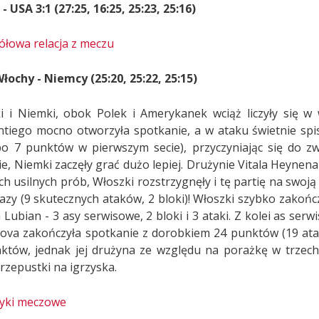
 - USA
3:1 (27:25, 16:25, 25:23, 25:16)
ółowa relacja z meczu
Włochy - Niemcy (25:20, 25:22, 25:15)
i i Niemki, obok Polek i Amerykanek wciąż liczyły się w 
tiego mocno otworzyła spotkanie, a w ataku świetnie spis
po 7 punktów w pierwszym secie), przyczyniając się do zw
ie, Niemki zaczęły grać dużo lepiej. Drużynie Vitala Heynen
ch usilnych prób, Włoszki rozstrzygnęły i tę partię na swoj
azy (9 skutecznych ataków, 2 bloki)! Włoszki szybko zakończy
Lubian - 3 asy serwisowe, 2 bloki i 3 ataki. Z kolei as serw
ova zakończyła spotkanie z dorobkiem 24 punktów (19 atakó
któw, jednak jej drużyna ze względu na porażkę w trzech 
rzepustki na igrzyska.
tyki meczowe