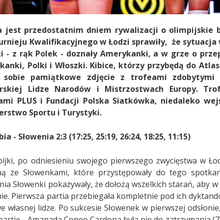
 jest przedostatnim dniem rywalizacji o olimpijskie 
urnieju Kwalifikacyjnego w Łodzi sprawiły, że sytuacja 
i - z rąk Polek - doznały Amerykanki, a w grze o prze
anki, Polki i Włoszki. Kibice, którzy przybędą do Atl
ć sobie pamiątkowe zdjęcie z trofeami zdobytymi 
arskiej Lidze Narodów i Mistrzostwach Europy. Tr
kami PLUS i Fundacji Polska Siatkówka, niedaleko we
erstwo Sportu i Turystyki.
a - Słowenia 2:3 (17:25, 25:19, 26:24, 18:25, 11:15)
ijki, po odniesieniu swojego pierwszego zwycięstwa w Łod
ą ze Słowenkami, które przystępowały do tego spotkan
nia Słowenki pokazywały, że dołożą wszelkich starań, aby
ie. Pierwsza partia przebiegała kompletnie pod ich dyktando,
we własnej lidze. Po sukcesie Słowenek w pierwszej odsłonie
partię - Amanada Coneo Cardona była nie do zatrzymania (7