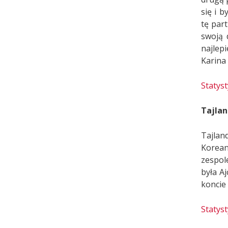
się i 
tę par
swoją 
najlep
Karina
Statys
Tajland
Tajlan
Korean
zespol
była A
koncie
Statys