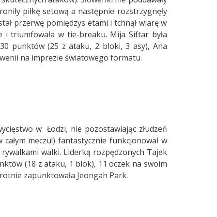
broniły piłkę setową a następnie rozstrzygnęły
stał przerwę pomiędzys etami i tchnął wiarę w
 i triumfowała w tie-breaku. Mija Siftar była
30 punktów (25 z ataku, 2 bloki, 3 asy), Ana
owenii na imprezie światowego formatu.
wycięstwo w Łodzi, nie pozostawiając złudzeń
 całym meczu!) fantastycznie funkcjonował w
i rywalkami walki. Liderką rozpędzonych Tajek
nktów (18 z ataku, 1 blok), 11 oczek na swoim
krotnie zapunktowała Jeongah Park.