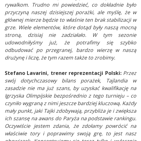
rywalkom. Trudno mi powiedzieć, co dokładnie było
przyczyną naszej dzisiejszej porażki, ale myślę, że w
głównej mierze będzie to właśnie ten brak stabilizacji w
grze. Wiele elementów, które dotąd były naszą mocną
stroną, dzisiaj nie zadziałało. W tym sezonie
udowodniłyśmy już, że potrafimy się szybko
odbudować po przegranej, bardzo wierzę w naszą
drużynę i liczę, że tym razem także to zrobimy.
Stefano Lavarini, trener reprezentacji Polski:
Przez
swój dotychczasowy bilans porażek, Tajlandia w
zasadzie nie ma już szans, by uzyskać kwalifikację na
Igrzyska Olimpijskie bezpośrednio z tego turnieju
–
co
czyniło wygraną z nimi jeszcze bardziej kluczową. Każdy
mały punkt, jaki Tajki zdobywają, przybliża je i zwiększa
ich szansę na awans do Paryża na podstawie rankingu.
Oczywiście jestem zdania, że zdołamy powrócić na
właściwie tory i poprawimy swoją grę, to jest nasz