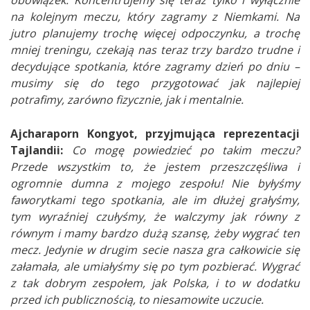
obowiązek. Koncentrujemy się teraz tylko i wyłącznie
na kolejnym meczu, który zagramy z Niemkami. Na
jutro planujemy trochę więcej odpoczynku, a trochę
mniej treningu, czekają nas teraz trzy bardzo trudne i
decydujące spotkania, które zagramy dzień po dniu
–
musimy się do tego przygotować jak najlepiej
potrafimy, zarówno fizycznie, jak i mentalnie.
Ajcharaporn Kongyot, przyjmująca reprezentacji
Tajlandii:
Co mogę powiedzieć po takim meczu?
Przede wszystkim to, że jestem przeszczęśliwa i
ogromnie dumna z mojego zespołu! Nie byłyśmy
faworytkami tego spotkania, ale im dłużej grałyśmy,
tym wyraźniej czułyśmy, że walczymy jak równy z
równym i mamy bardzo dużą szansę, żeby wygrać ten
mecz. Jedynie w drugim secie nasza gra całkowicie się
załamała, ale umiałyśmy się po tym pozbierać. Wygrać
z tak dobrym zespołem, jak Polska, i to w dodatku
przed ich publicznością, to niesamowite uczucie.