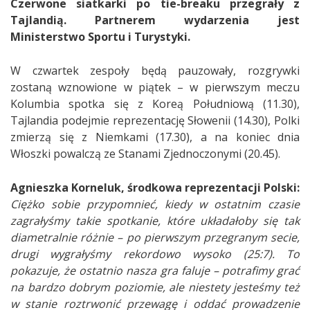
Czerwone siatkarki po tie-breaku przegrały z
Tajlandią.
Partnerem wydarzenia jest
Ministerstwo Sportu i Turystyki.
W czwartek zespoły będą pauzowały, rozgrywki
zostaną wznowione w piątek – w pierwszym meczu
Kolumbia spotka się z Koreą Południową (11.30),
Tajlandia podejmie reprezentację Słowenii (14.30), Polki
zmierzą się z Niemkami (17.30), a na koniec dnia
Włoszki powalczą ze Stanami Zjednoczonymi (20.45).
Agnieszka Korneluk, środkowa reprezentacji Polski:
Ciężko sobie przypomnieć, kiedy w ostatnim czasie
zagrałyśmy takie spotkanie, które układałoby się tak
diametralnie różnie – po pierwszym przegranym secie,
drugi wygrałyśmy rekordowo wysoko (25:7). To
pokazuje, że ostatnio nasza gra faluje – potrafimy grać
na bardzo dobrym poziomie, ale niestety jesteśmy też
w stanie roztrwonić przewagę i oddać prowadzenie