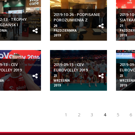
2019-10-26 - PODPISANIE
2019-10
12-13 - TROPHY
POROZUMIENIA Z
SIATKA
GDAŃSK I
TAKASAKI
W PŁOC
26
21
TYN
DNIA
PAŹDZIERNIKA
PAŹDZIER
2019
2019
9-13 - CEV
2019-09-15 - CEV
2019-09-
OLLEY 2019
EUROVOLLEY 2019
EUROVO
YZN POL-EST
MĘŻCZYZN POL-NED
MĘŻCZY
23
23
IA
WRZEŚNIA
WRZEŚNI
2019
2019
1
2
3
4
5
6