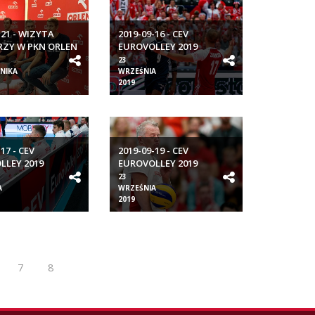
-21 - WIZYTA
2019-09-16 - CEV
RZY W PKN ORLEN
EUROVOLLEY 2019
KU
MĘŻCZYZN POL-CZE
23
NIKA
WRZEŚNIA
2019
17 - CEV
2019-09-19 - CEV
LLEY 2019
EUROVOLLEY 2019
ZN POL-MNE
MĘŻCZYZN POL-UKR
23
A
WRZEŚNIA
2019
7
8