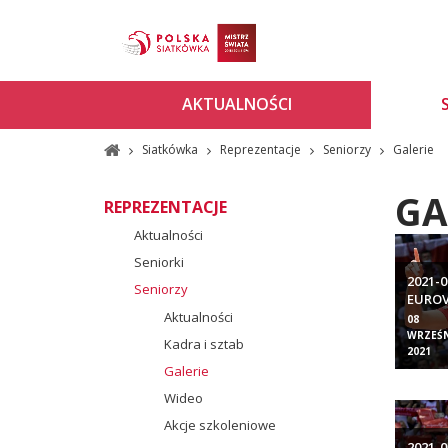
AKTUALNOŚCI
Siatkówka
Reprezentacje
Seniorzy
Galerie
GA
REPREZENTACJE
Aktualności
Seniorki
2021-0
Seniorzy
EUROV
Aktualności
- UKR
08
WRZEŚN
Kadra i sztab
2021
Galerie
Wideo
Akcje szkoleniowe
2021-