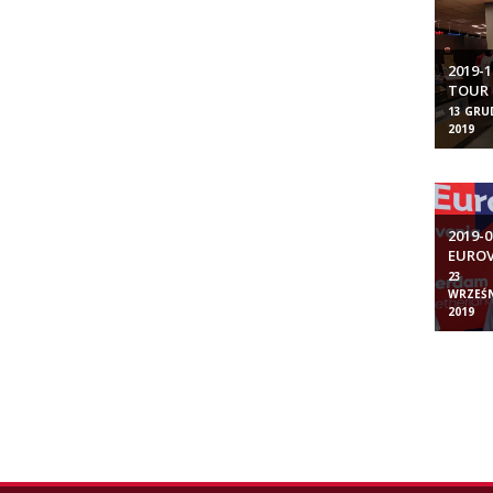
2019-
TOUR 
OLSZ
13 GRU
2019
2019-0
EUROV
MĘŻCZ
23
WRZEŚN
2019