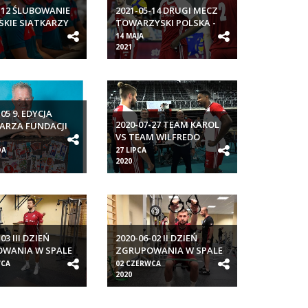
-12 ŚLUBOWANIE
2021-05-14 DRUGI MECZ
SKIE SIATKARZY
TOWARZYSKI POLSKA -
BELGIA 4:0
14 MAJA
2021
05 9. EDYCJA
2020-07-27 TEAM KAROL
ARZA FUNDACJI
VS TEAM WILFREDO
DA
27 LIPCA
2020
03 III DZIEŃ
2020-06-02 II DZIEŃ
WANIA W SPALE
ZGRUPOWANIA W SPALE
WCA
02 CZERWCA
2020