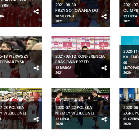
2021-08-30
2021-07
-SRB
PRZYGOTOWANIA DO
OLIMPIJ
#EUROVOLLEYM
IA
30 SIERPNIA
12 LIPCA
2021
2021
2020-11-
05-13 PIERWSZY
2021-03-12_KONFERENCJA
KALEND
 TOWARZYSKI
PRASOWA PRZED
HEROSI
05
 - BELGIA 4:0
TAURON PUCHAREM
A
12 MARCA
LISTOPA
POLSKI MĘŻCZYZN
2021
2020
07-23 POLSKA-
2020-07-22 POLSKA-
2020-06-
Y W ZIELONEJ
NIEMCY W ZIELONEJ
ZGRUPO
 II
GÓRZE
A
22 LIPCA
03 CZER
2020
2020