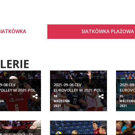
SIATKÓWKA
SIATKÓWKA PLAŻOWA
LERIE
9-08 CEV
2021-09-06 CEV
2021-09
OLLEY M 2021: POL
EUROVOLLEY M 2021: POL-
EUROVOL
BEL
GRE
06
05
IA
WRZEŚNIA
WRZEŚNI
2021
2021
09-04 EUROVOLLEY