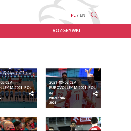
PL
EN
ROZGRYWKI
-05 CEV
2021-09-02 CEV
LEY M 2021: POL-
EUROVOLLEY M 2021: POL-
POR
04
A
WRZEŚNIA
2021