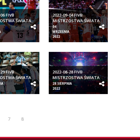
-06 FIVB
2022-09-04 FIVB
OSTWA ŚWIATA
MISTRZOSTWA ŚWIATA
 SIATKOWEJ
W PIŁCE SIATKOWEJ
04
YZN
MĘŻCZYZN
A
WRZEŚNIA
2022
-29 FIVB
2022-08-28 FIVB
OSTWA ŚWIATA
MISTRZOSTWA ŚWIATA
 SIATKOWEJ
W PIŁCE SIATKOWEJ
IA
28 SIERPNIA
YZN
MĘŻCZYZN
2022
7
8