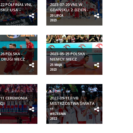
-22 PÓŁFINAŁ VNL
2023-07-20 VNL W
SKU: USA –
GDAŃSKU: 2. DZIEŃ -
Y
ĆWIERĆFINAŁY
20 LIPCA
2023
-26 POLSKA -
2023-05-25 POLSKA -
: DRUGI MECZ
NIEMCY: MECZ
YSKI SIATKARZY
TOWARZYSKI SIATKARZY
25 MAJA
2023
-11 CEREMONIA
2022-09-11 FIVB
CJI
MISTRZOSTWA ŚWIATA
OSTWA ŚWIATA
W PIŁCE SIATKOWEJ
11
MĘŻCZYZN
A
WRZEŚNIA
2022