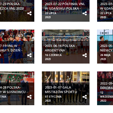
07-23 POLSKA
2023-07-22 PÓŁFINAŁ VNL
2023-07
ĘZCĄ VNL 2023!
W GDAŃSKU: POLSKA -
W GDAŃ
JAPONIA
WŁOCH
A
22 LIPCA
22 LIPCA
2023
2023
07-19 VNL W
2023-06-16 POLSKA -
2023-05
KU: 1. DZIEŃ -
ARGENTYNA
NIEMCY
ĆFINAŁY
TOWARZ
A
16 CZERWCA
26 MAJA
2023
2023
2022-09
04-28 POLSKA-
2023-01-07 GALA
DEKORA
Y W SOSNOWCU -
MISTRZÓW SPORTU
MISTRZ
12
ERENCJA PRASOWA
ETNIA
07 STYCZNIA
WRZEŚNI
2023
2022