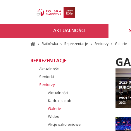
AKTUALNOŚCI
Siatkówka
Reprezentacje
Seniorzy
Galerie
GA
REPREZENTACJE
Aktualności
Seniorki
2023-
Seniorzy
EUROP
Aktualności
FOT. 
17
WRZEŚN
Kadra i sztab
2023
Galerie
Wideo
Akcje szkoleniowe