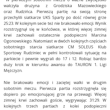
walczyła drużyna z Grodziska Mazowieckiego
oraz Rudzińca. Pierwszą partię na swoją stronę
przechylili siatkarze UKS Sparty po dość równej grze
25:23. W kolejnym secie też nie brakowało emocji. Wynik
rozstrzygnął się w końcówce, w której więcej zimnej
krwi zachowali ostatecznie podopieczni Marcina
Ogonowskiego. Natomiast w dwóch kolejnych częściach
sobotniego starcia siatkarze CM SOLEUS Klub
Sportowy Rudziniec w pełni kontrolowali sytuację na
parkiecie i pewnie wygrali do 17 i 12. Robiąc bardzo
duży krok w kierunku awansu do TAURON 1. Ligi
Mężczyzn.
Nie brakowało emocji i zaciętej walki w drugim
sobotnim meczu. Pierwsza partia rozstrzygnęła się
dopiero po emocjonującej grze na przewagi. Więcej
zimnej krwi zachowali goście, wygrywając 31:29. W
kolejnych trzech partiach z kolei podopieczni