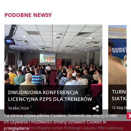
PODOBNE NEWSY
TURNIEJ
DWUDNIOWA KONFERENCJA
SIATKA
LICENCYJNA PZPS DLA TRENERÓW
SPORTO
SZCZEBLA...
12 MAJ 202
16 MAJ 2024
Ta strona używa plików Cookies. Dowiedz się więcej o celu
ich używania i możliwości zmiany ustawień Cookies w
www.pzps.pl
to oficjalny serwis Polskiego Związku Piłki Siatkowej
przeglądarce.