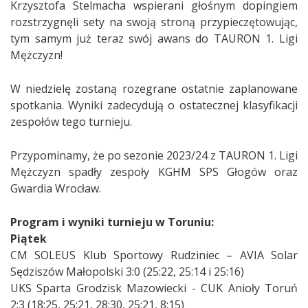
Krzysztofa Stelmacha wspierani głośnym dopingiem
rozstrzygnęli sety na swoją stroną przypieczętowując,
tym samym już teraz swój awans do TAURON 1. Ligi
Mężczyzn!
W niedzielę zostaną rozegrane ostatnie zaplanowane
spotkania. Wyniki zadecydują o ostatecznej klasyfikacji
zespołów tego turnieju.
Przypominamy, że po sezonie 2023/24 z TAURON 1. Ligi
Mężczyzn spadły zespoły KGHM SPS Głogów oraz
Gwardia Wrocław.
Program i wyniki turnieju w Toruniu:
Piątek
CM SOLEUS Klub Sportowy Rudziniec – AVIA Solar
Sędziszów Małopolski 3:0 (25:22, 25:14 i 25:16)
UKS Sparta Grodzisk Mazowiecki - CUK Anioły Toruń
2:3 (18:25, 25:21, 28:30, 25:21, 8:15)