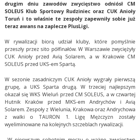
drugim dniu zawodów zwycięstwo odniósł CM
SOLEUS Klub Sportowy Rudziniec oraz CUK Anioły
Toruń i to właśnie te zespoły zapewniły sobie już
teraz awans na zaplecze PlusLigi.
W rywalizacji biorą udział kluby, które pomyślnie
przeszły przez sito półfinałów. W Warszawie zwyciężyły
CUK Anioły przed Avią Solarem, a w Krakowie CM
SOLEUS przed UKS-em Spartą.
W sezonie zasadniczym CUK Anioły wygrały pierwszą
grupę, a UKS Sparta drugą. W trzeciej najlepszym
okazał się WKS Wieluń przed CM SOLEUS, a w czwartej
Hutnik Kraków przed MKS-em Andrychów i Avią
Solarem. Zespoły z Wielunia, Krakowa oraz Andrychowa
z walki o TAURON 1. Ligę Mężczyzn zostały
wyeliminowane na kolejnych szczeblach rywalizacji.
W pierwszym sobotnim meczu o ważne zwycięstwo