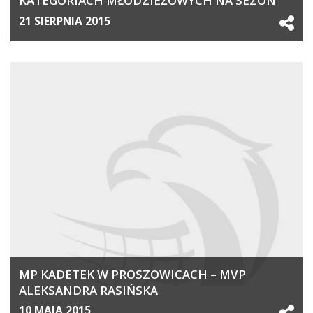
KATEGORIACH MŁODZIEŻOWYCH NA SEZON
2015/2016
21 SIERPNIA 2015
MP KADETEK W PROSZOWICACH – MVP
ALEKSANDRA RASIŃSKA
10 MAJA 2015