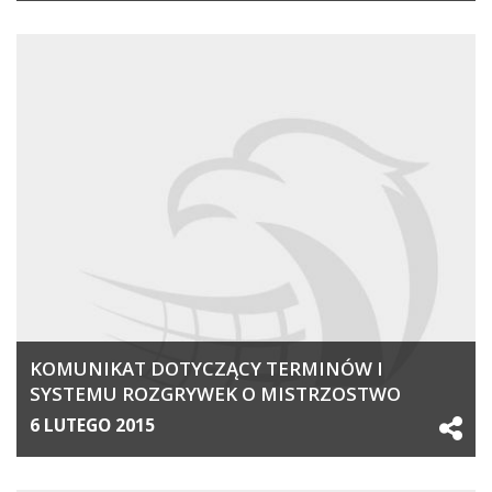
KOMUNIKAT DOTYCZĄCY TERMINÓW I
SYSTEMU ROZGRYWEK O MISTRZOSTWO
POLSKI 2014_2015 W KATEGORIACH
6 LUTEGO 2015
MŁODZIEŻOWYCH