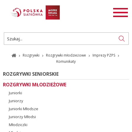
AKTUALNOŚCI
SIATKÓWKA
SIATKÓWKA PLAŻOWA
ROZGRYWKI
Rozgrywki
Rozgrywki młodzieżowe
Imprezy PZPS
PL
EN
Komunikaty
ROZGRYWKI SENIORSKIE
ROZGRYWKI MŁODZIEŻOWE
Juniorki
Juniorzy
Juniorki Młodsze
Juniorzy Młodsi
Młodziczki