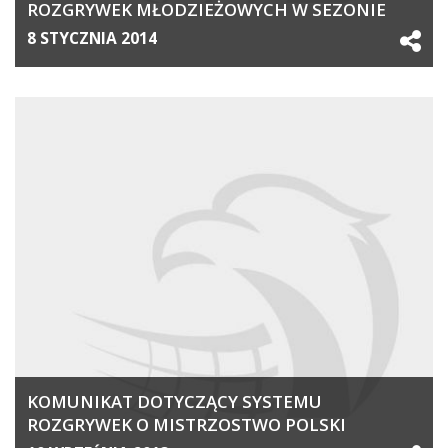
ROZGRYWEK MŁODZIEŻOWYCH W SEZONIE
2013/2014
8 STYCZNIA 2014
KOMUNIKAT DOTYCZĄCY SYSTEMU
ROZGRYWEK O MISTRZOSTWO POLSKI
2013_2014 W KATEGORIACH MŁODZIEŻOWYCH