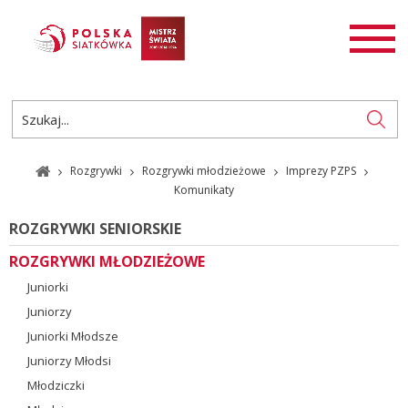
AKTUALNOŚCI
SIATKÓWKA
SIATKÓWKA PLAŻOWA
ROZGRYWKI
Rozgrywki
Rozgrywki młodzieżowe
Imprezy PZPS
PL
EN
Komunikaty
ROZGRYWKI SENIORSKIE
ROZGRYWKI MŁODZIEŻOWE
Juniorki
Juniorzy
Juniorki Młodsze
Juniorzy Młodsi
Młodziczki