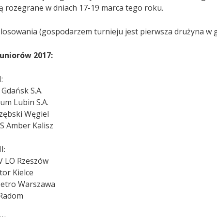
ą rozegrane w dniach 17-19 marca tego roku.
 losowania (gospodarzem turnieju jest pierwsza drużyna w g
uniorów 2017:
:
l Gdańsk S.A.
um Lubin S.A.
rzębski Węgiel
 Amber Kalisz
I:
V LO Rzeszów
tor Kielce
etro Warszawa
 Radom