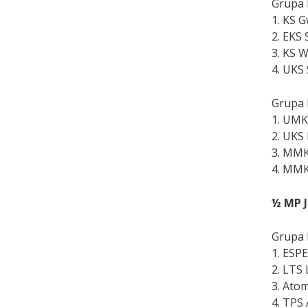
Grupa I
1.
KS G
2.
EKS 
3.
KS W
4.
UKS 
Grupa 
1.
UMK
2.
UKS
3.
MMKS
4.
MMKS
½ MP J
Grupa I
1.
ESPE
2.
LTS 
3.
Atom
4.
TPS 