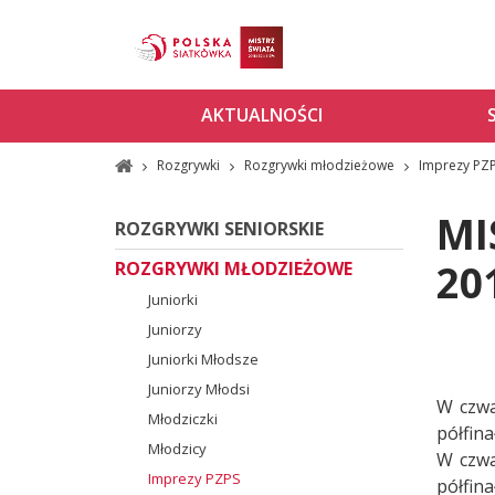
AKTUALNOŚCI
Rozgrywki
Rozgrywki młodzieżowe
Imprezy PZ
MI
ROZGRYWKI SENIORSKIE
20
ROZGRYWKI MŁODZIEŻOWE
Juniorki
Juniorzy
Juniorki Młodsze
Juniorzy Młodsi
W czwa
Młodziczki
półfin
Młodzicy
W czwa
Imprezy PZPS
półfin