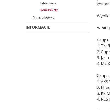
Informacje
zostan
Komunikaty
Wyniki
Minisiatkówka
INFORMACJE
½ MP J
Grupa I
1.
Tref
2.
Cupr
3.
Jast
4.
MUKS
Grupa I
1.
AKS 
2.
Effec
3.
KS M
4.
RCS