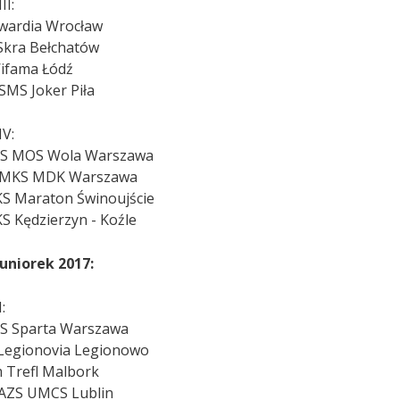
II:
wardia Wrocław
Skra Bełchatów
ifama Łódź
SMS Joker Piła
IV:
S MOS Wola Warszawa
 MKS MDK Warszawa
 Maraton Świnoujście
 Kędzierzyn - Koźle
uniorek 2017:
:
S Sparta Warszawa
Legionovia Legionowo
 Trefl Malbork
AZS UMCS Lublin