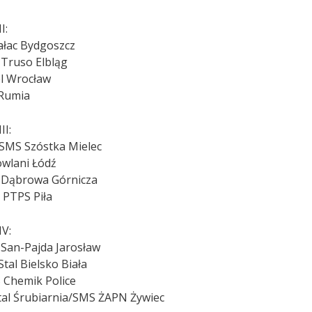
I:
ałac Bydgoszcz
Truso Elbląg
l Wrocław
Rumia
II:
SMS Szóstka Mielec
wlani Łódź
Dąbrowa Górnicza
 PTPS Piła
IV:
San-Pajda Jarosław
Stal Bielsko Biała
 Chemik Police
tal Śrubiarnia/SMS ŻAPN Żywiec