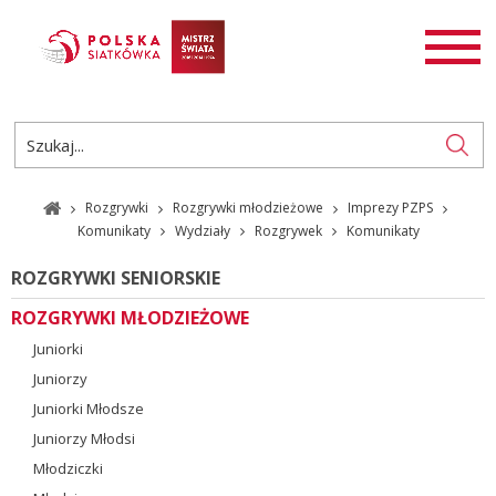
AKTUALNOŚCI
SIATKÓWKA
SIATKÓWKA PLAŻOWA
ROZGRYWKI
Rozgrywki
Rozgrywki młodzieżowe
Imprezy PZPS
PL
EN
Komunikaty
Wydziały
Rozgrywek
Komunikaty
ROZGRYWKI SENIORSKIE
ROZGRYWKI MŁODZIEŻOWE
Juniorki
Juniorzy
Juniorki Młodsze
Juniorzy Młodsi
Młodziczki