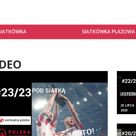
SIATKÓWKA
SIATKÓWKA PLAŻOWA
DEO
JESTEŚM
23 LIPCA
2023