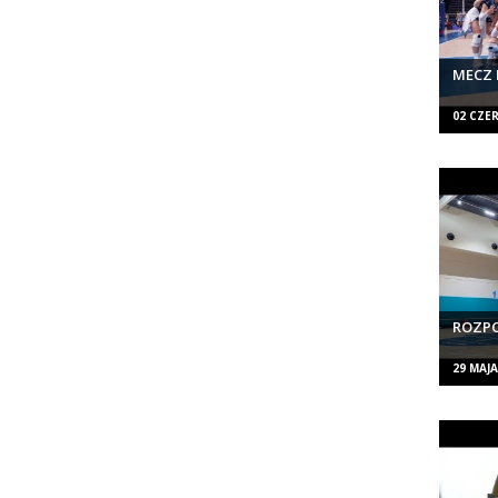
MECZ 
02 CZE
ROZP
29 MAJA