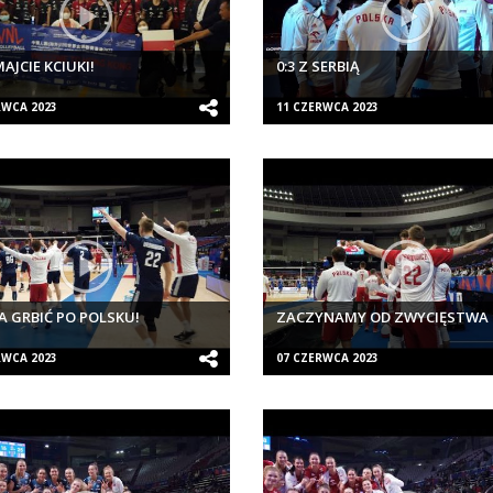
AJCIE KCIUKI!
0:3 Z SERBIĄ
RWCA 2023
11 CZERWCA 2023
A GRBIĆ PO POLSKU!
ZACZYNAMY OD ZWYCIĘSTWA
RWCA 2023
07 CZERWCA 2023