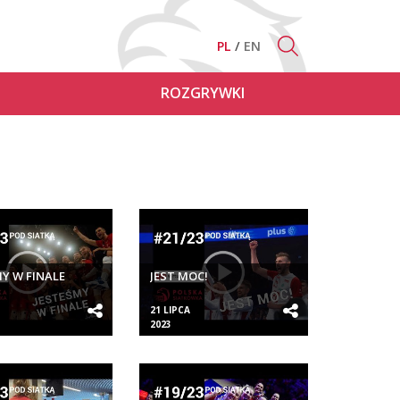
PL
EN
ROZGRYWKI
Y W FINALE
JEST MOC!
21 LIPCA
2023