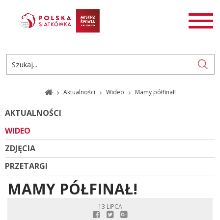
AKTUALNOŚCI
SIATKÓWKA
SIATKÓWKA PLAŻOWA
ROZGRYWKI
Aktualności
Wideo
Mamy półfinał!
PL
EN
AKTUALNOŚCI
WIDEO
ZDJĘCIA
PRZETARGI
MAMY PÓŁFINAŁ!
13 LIPCA