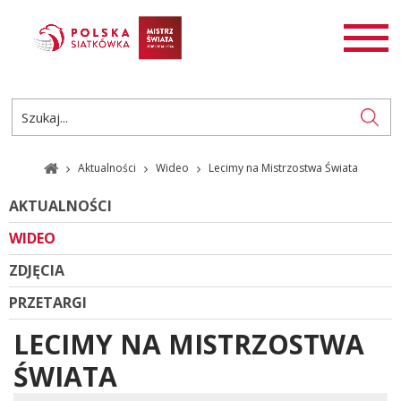
AKTUALNOŚCI
SIATKÓWKA
SIATKÓWKA PLAŻOWA
ROZGRYWKI
Aktualności
Wideo
Lecimy na Mistrzostwa Świata
PL
EN
AKTUALNOŚCI
WIDEO
ZDJĘCIA
PRZETARGI
LECIMY NA MISTRZOSTWA
ŚWIATA