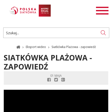
AKTUALNOŚCI
SIATKÓWKA
SIATKÓWKA PLAŻOWA
ROZGRYWKI
Eksport wideo
Siatkówka Plażowa - zapowiedź
PL
EN
SIATKÓWKA PLAŻOWA -
ZAPOWIEDŹ
01 MAJA