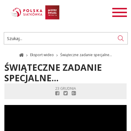
AKTUALNOŚCI
SIATKÓWKA
SIATKÓWKA PLAŻOWA
ROZGRYWKI
Eksport wideo
Świąteczne zadanie specjalne...
PL
EN
ŚWIĄTECZNE ZADANIE
SPECJALNE...
23 GRUDNIA