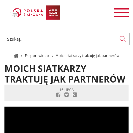
AKTUALNOŚCI
SIATKÓWKA
SIATKÓWKA PLAŻOWA
ROZGRYWKI
Eksport wideo
Moich siatkarzy traktuję jak partnerów
PL
EN
MOICH SIATKARZY
TRAKTUJĘ JAK PARTNERÓW
15 LIPCA