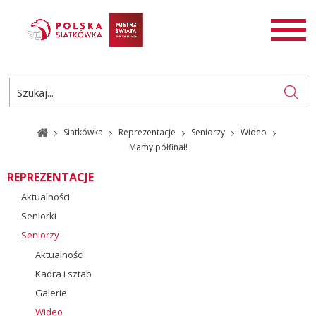
AKTUALNOŚCI
SIATKÓWKA
SIATKÓWKA PLAŻOWA
ROZGRYWKI
Siatkówka
Reprezentacje
Seniorzy
Wideo
PL
EN
Mamy półfinał!
REPREZENTACJE
Aktualności
Seniorki
Seniorzy
Aktualności
Kadra i sztab
Galerie
Wideo