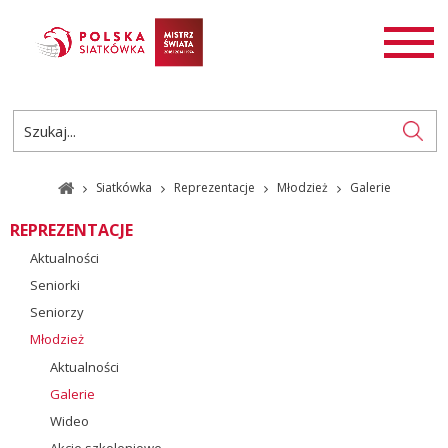
AKTUALNOŚCI
SIATKÓWKA
SIATKÓWKA PLAŻOWA
ROZGRYWKI
Siatkówka
Reprezentacje
Młodzież
Galerie
PL
EN
REPREZENTACJE
Aktualności
Seniorki
Seniorzy
Młodzież
Aktualności
Galerie
Wideo
Akcje szkoleniowe