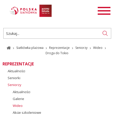
AKTUALNOŚCI
SIATKÓWKA
SIATKÓWKA PLAŻOWA
ROZGRYWKI
Siatkówka plażowa
Reprezentacje
Seniorzy
Wideo
PL
EN
Droga do Tokio
REPREZENTACJE
Aktualności
Seniorki
Seniorzy
Aktualności
Galerie
Wideo
Akcje szkoleniowe