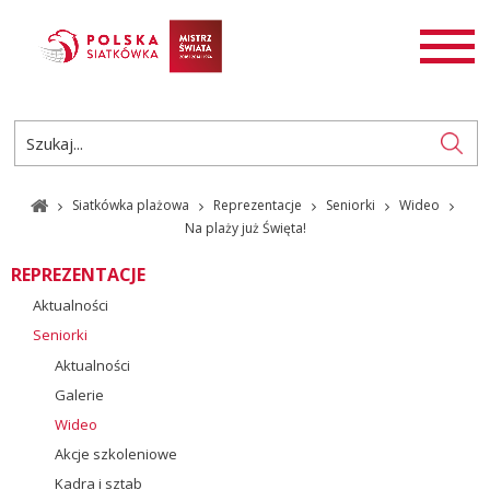
AKTUALNOŚCI
SIATKÓWKA
SIATKÓWKA PLAŻOWA
ROZGRYWKI
Siatkówka plażowa
Reprezentacje
Seniorki
Wideo
PL
EN
Na plaży już Święta!
REPREZENTACJE
Aktualności
Seniorki
Aktualności
Galerie
Wideo
Akcje szkoleniowe
Kadra i sztab