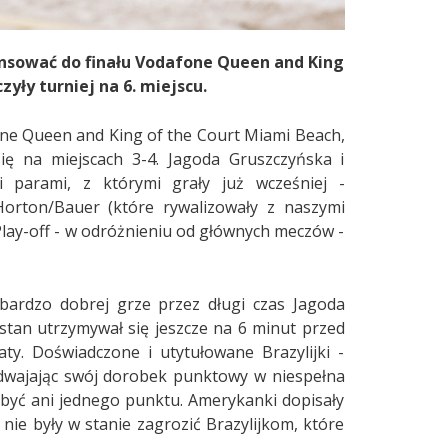
nsować do finału Vodafone Queen and King
yły turniej na 6. miejscu.
fone Queen and King of the Court Miami Beach,
się na miejscach 3-4. Jagoda Gruszczyńska i
 parami, z którymi grały już wcześniej -
Horton/Bauer (które rywalizowały z naszymi
. Play-off - w odróżnieniu od głównych meczów -
bardzo dobrej grze przez długi czas Jagoda
stan utrzymywał się jeszcze na 6 minut przed
ty. Doświadczone i utytułowane Brazylijki -
 podwajając swój dorobek punktowy w niespełna
dobyć ani jednego punktu. Amerykanki dopisały
ie były w stanie zagrozić Brazylijkom, które