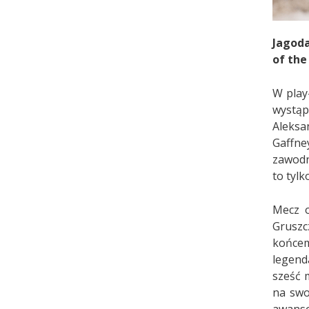
Jagoda
of the
W play
wystąp
Aleks
Gaffne
zawodni
to tyl
Mecz o
Gruszc
końcem
legend
sześć 
na swo