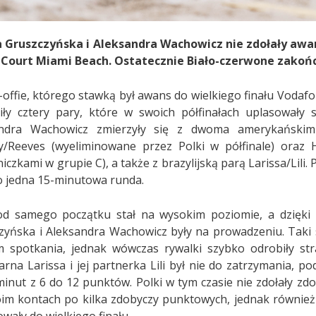
 Gruszczyńska i Aleksandra Wachowicz nie zdołały awa
 Court Miami Beach. Ostatecznie Biało-czerwone zakończ
-offie, którego stawką był awans do wielkiego finału Voda
iły cztery pary, które w swoich półfinałach uplasowały 
andra Wachowicz zmierzyły się z dwoma amerykańskimi
y/Reeves (wyeliminowane przez Polki w półfinale) oraz 
czkami w grupie C), a także z brazylijską parą Larissa/Lili
ko jedna 15-minutowa runda.
d samego początku stał na wysokim poziomie, a dzięki 
zyńska i Aleksandra Wachowicz były na prowadzeniu. Taki 
 spotkania, jednak wówczas rywalki szybko odrobiły stra
arna Larissa i jej partnerka Lili był nie do zatrzymania,
minut z 6 do 12 punktów. Polki w tym czasie nie zdołały z
im kontach po kilka zdobyczy punktowych, jednak również n