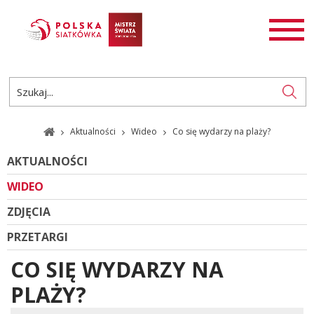
AKTUALNOŚCI
SIATKÓWKA
SIATKÓWKA PLAŻOWA
ROZGRYWKI
Aktualności
Wideo
Co się wydarzy na plaży?
PL
EN
AKTUALNOŚCI
WIDEO
ZDJĘCIA
PRZETARGI
CO SIĘ WYDARZY NA
PLAŻY?