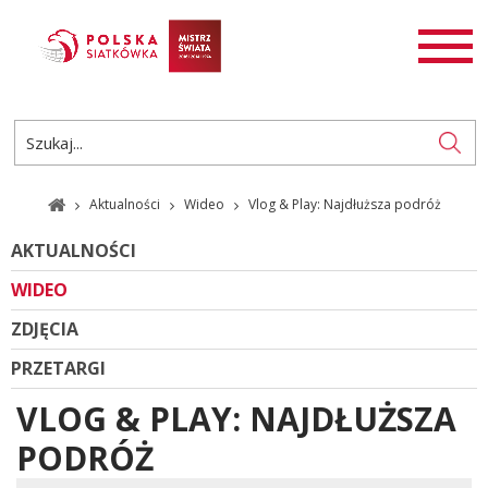
AKTUALNOŚCI
SIATKÓWKA
SIATKÓWKA PLAŻOWA
ROZGRYWKI
Aktualności
Wideo
Vlog & Play: Najdłuższa podróż
PL
EN
AKTUALNOŚCI
WIDEO
ZDJĘCIA
PRZETARGI
VLOG & PLAY: NAJDŁUŻSZA
PODRÓŻ