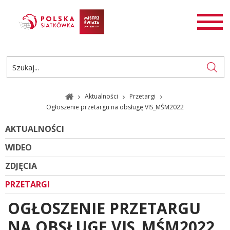
AKTUALNOŚCI
SIATKÓWKA
SIATKÓWKA PLAŻOWA
ROZGRYWKI
Aktualności
Przetargi
PL
EN
Ogłoszenie przetargu na obsługę VIS_MŚM2022
AKTUALNOŚCI
WIDEO
ZDJĘCIA
PRZETARGI
OGŁOSZENIE PRZETARGU
NA OBSŁUGĘ VIS_MŚM2022