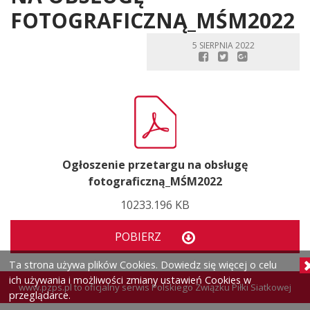
FOTOGRAFICZNĄ_MŚM2022
5 SIERPNIA 2022
Ogłoszenie przetargu na obsługę
fotograficzną_MŚM2022
10233.196 KB
POBIERZ
Ta strona używa plików Cookies. Dowiedz się więcej o celu
ich używania i możliwości zmiany ustawień Cookies w
www.pzps.pl
to oficjalny serwis Polskiego Związku Piłki Siatkowej
przeglądarce.