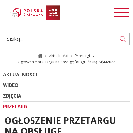
AKTUALNOŚCI
SIATKÓWKA
SIATKÓWKA PLAŻOWA
ROZGRYWKI
Aktualności
Przetargi
PL
EN
Ogłoszenie przetargu na obsługę fotograficzną_MŚM2022
AKTUALNOŚCI
WIDEO
ZDJĘCIA
PRZETARGI
OGŁOSZENIE PRZETARGU
NA OBSŁUGĘ