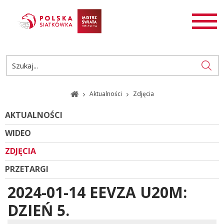
AKTUALNOŚCI
SIATKÓWKA
SIATKÓWKA PLAŻOWA
ROZGRYWKI
Aktualności
Zdjęcia
PL
EN
AKTUALNOŚCI
WIDEO
ZDJĘCIA
PRZETARGI
2024-01-14 EEVZA U20M:
DZIEŃ 5.