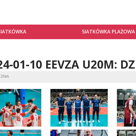
SIATKÓWKA
SIATKÓWKA PLAŻOWA
24-01-10 EEVZA U20M: DZ
CZNIA