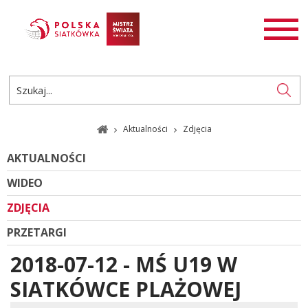
AKTUALNOŚCI
SIATKÓWKA
SIATKÓWKA PLAŻOWA
ROZGRYWKI
Aktualności
Zdjęcia
PL
EN
AKTUALNOŚCI
WIDEO
ZDJĘCIA
PRZETARGI
2018-07-12 - MŚ U19 W
SIATKÓWCE PLAŻOWEJ